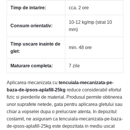
Timp de intarire:
cca. 2 ore
10-12 kg/mp (strat 10
Consum orientativ:
mm)
Timp uscare inainte de
min. 48 ore
glet:
Maturare completa:
7 zile
Aplicarea mecanizata cu
tencuiala-mecanizata-pe-
baza-de-ipsos-aplafill-25kg
reduce considerabil efortul
fizic si pierderile de material. Produsul permite obtinerea
unor suprafete netede, gata pentru aplicarea gletului sau
chiar a vopselei dupa o prelucrare atenta. In depozitul
costamit, ne asiguram ca tencuiala-mecanizata-pe-baza-
de-ipsos-aplafill-25kg este depozitata in mediu uscat