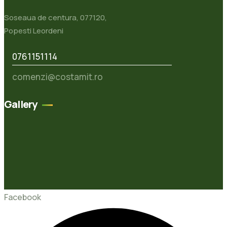
Soseaua de centura, 077120,
Popesti Leordeni
0761151114
comenzi@costamit.ro
Gallery
Facebook