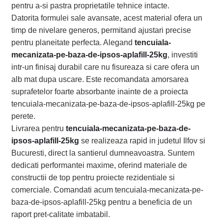
pentru a-si pastra proprietatile tehnice intacte.
Datorita formulei sale avansate, acest material ofera un
timp de nivelare generos, permitand ajustari precise
pentru planeitate perfecta. Alegand
tencuiala-
mecanizata-pe-baza-de-ipsos-aplafill-25kg
, investiti
intr-un finisaj durabil care nu fisureaza si care ofera un
alb mat dupa uscare. Este recomandata amorsarea
suprafetelor foarte absorbante inainte de a proiecta
tencuiala-mecanizata-pe-baza-de-ipsos-aplafill-25kg pe
perete.
Livrarea pentru
tencuiala-mecanizata-pe-baza-de-
ipsos-aplafill-25kg
se realizeaza rapid in judetul Ilfov si
Bucuresti, direct la santierul dumneavoastra. Suntem
dedicati performantei maxime, oferind materiale de
constructii de top pentru proiecte rezidentiale si
comerciale. Comandati acum tencuiala-mecanizata-pe-
baza-de-ipsos-aplafill-25kg pentru a beneficia de un
raport pret-calitate imbatabil.