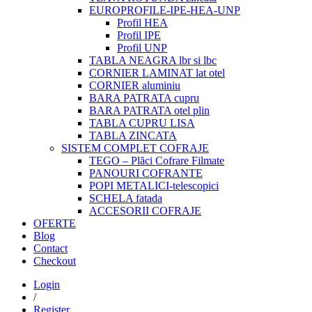
EUROPROFILE-IPE-HEA-UNP
Profil HEA
Profil IPE
Profil UNP
TABLA NEAGRA lbr si lbc
CORNIER LAMINAT lat otel
CORNIER aluminiu
BARA PATRATA cupru
BARA PATRATA otel plin
TABLA CUPRU LISA
TABLA ZINCATA
SISTEM COMPLET COFRAJE
TEGO – Plăci Cofrare Filmate
PANOURI COFRANTE
POPI METALICI-telescopici
SCHELA fatada
ACCESORII COFRAJE
OFERTE
Blog
Contact
Checkout
Login
/
Register