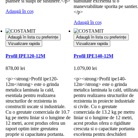
plansee si stalpi de sustinere.</p>
stabilitate excelenta si o
manevrabilitate sporita pe santier.
Adaugă în coș
</p>
Adaugă în coș
Adaugă în lista cu preferințe
Adaugă în lista cu preferințe
Vizualizare rapida
Vizualizare rapida
Profil IPE120-12M
Profil IPE140-12M
878,00
lei
1.079,00
lei
<p><strong>Profil ipe120-
<p><strong>Profil ipe140-
12m</strong> este o grinda
12m</strong> este o grinda
metalica laminata la cald,
metalica laminata la cald, utilizat
esentiala pentru realizarea
pentru realizarea structurilor de
structurilor de rezistenta in
rezistenta in proiecte industriale
constructii uscate si industriale.
si civile. Cu o greutate
Cu o greutate comerciala de 10.7
comerciala de 13.2 kg pe metru
kg pe metru liniar si o lungime de
liniar si o lungime de 12 metri,
12 metri, acest produs ofera un
acest produs ofera o rigiditate
raport optim intre greutatea
crescuta si o capacitate portanta
proprie si capacitatea portanta.
excelenta pentru deschideri