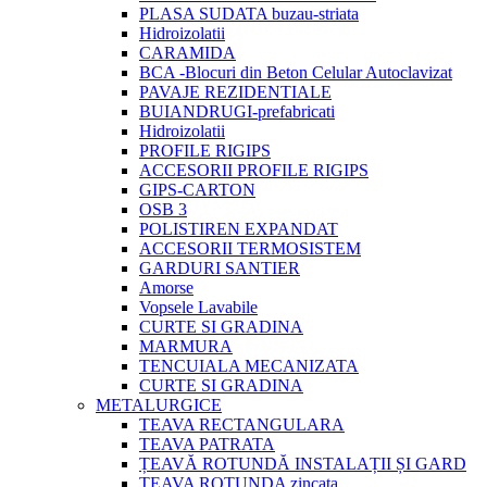
PLASA SUDATA buzau-striata
Hidroizolatii
CARAMIDA
BCA -Blocuri din Beton Celular Autoclavizat
PAVAJE REZIDENTIALE
BUIANDRUGI-prefabricati
Hidroizolatii
PROFILE RIGIPS
ACCESORII PROFILE RIGIPS
GIPS-CARTON
OSB 3
POLISTIREN EXPANDAT
ACCESORII TERMOSISTEM
GARDURI SANTIER
Amorse
Vopsele Lavabile
CURTE SI GRADINA
MARMURA
TENCUIALA MECANIZATA
CURTE SI GRADINA
METALURGICE
TEAVA RECTANGULARA
TEAVA PATRATA
ȚEAVĂ ROTUNDĂ INSTALAȚII ȘI GARD
TEAVA ROTUNDA zincata