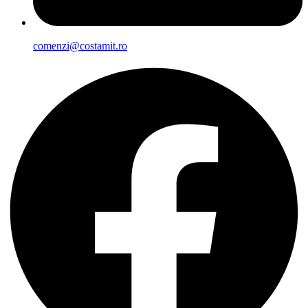
comenzi@costamit.ro