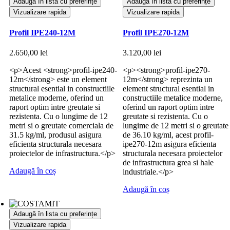
Adaugă în lista cu preferințe
Adaugă în lista cu preferințe
Vizualizare rapida
Vizualizare rapida
Profil IPE240-12M
Profil IPE270-12M
2.650,00
lei
3.120,00
lei
<p>Acest <strong>profil-ipe240-
<p><strong>profil-ipe270-
12m</strong> este un element
12m</strong> reprezinta un
structural esential in constructiile
element structural esential in
metalice moderne, oferind un
constructiile metalice moderne,
raport optim intre greutate si
oferind un raport optim intre
rezistenta. Cu o lungime de 12
greutate si rezistenta. Cu o
metri si o greutate comerciala de
lungime de 12 metri si o greutate
31.5 kg/ml, produsul asigura
de 36.10 kg/ml, acest profil-
eficienta structurala necesara
ipe270-12m asigura eficienta
proiectelor de infrastructura.</p>
structurala necesara proiectelor
de infrastructura grea si hale
Adaugă în coș
industriale.</p>
Adaugă în coș
Adaugă în lista cu preferințe
Vizualizare rapida