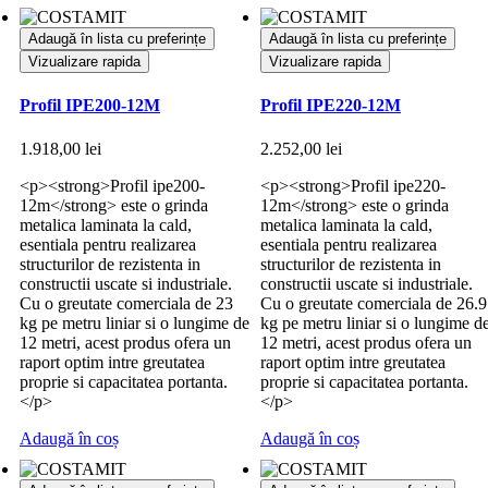
Adaugă în lista cu preferințe
Adaugă în lista cu preferințe
Vizualizare rapida
Vizualizare rapida
Profil IPE200-12M
Profil IPE220-12M
1.918,00
lei
2.252,00
lei
<p><strong>Profil ipe200-
<p><strong>Profil ipe220-
12m</strong> este o grinda
12m</strong> este o grinda
metalica laminata la cald,
metalica laminata la cald,
esentiala pentru realizarea
esentiala pentru realizarea
structurilor de rezistenta in
structurilor de rezistenta in
constructii uscate si industriale.
constructii uscate si industriale.
Cu o greutate comerciala de 23
Cu o greutate comerciala de 26.9
kg pe metru liniar si o lungime de
kg pe metru liniar si o lungime d
12 metri, acest produs ofera un
12 metri, acest produs ofera un
raport optim intre greutatea
raport optim intre greutatea
proprie si capacitatea portanta.
proprie si capacitatea portanta.
</p>
</p>
Adaugă în coș
Adaugă în coș