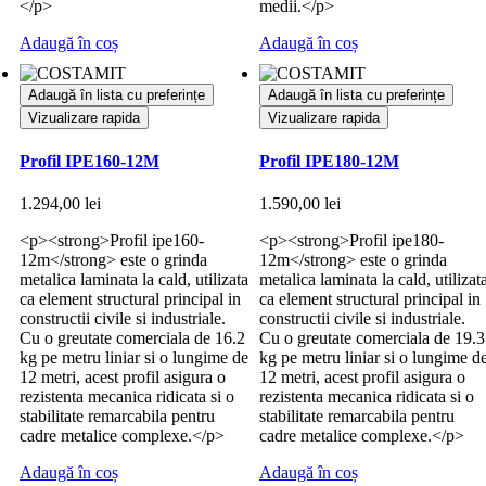
</p>
medii.</p>
Adaugă în coș
Adaugă în coș
Adaugă în lista cu preferințe
Adaugă în lista cu preferințe
Vizualizare rapida
Vizualizare rapida
Profil IPE160-12M
Profil IPE180-12M
1.294,00
lei
1.590,00
lei
<p><strong>Profil ipe160-
<p><strong>Profil ipe180-
12m</strong> este o grinda
12m</strong> este o grinda
metalica laminata la cald, utilizata
metalica laminata la cald, utilizat
ca element structural principal in
ca element structural principal in
constructii civile si industriale.
constructii civile si industriale.
Cu o greutate comerciala de 16.2
Cu o greutate comerciala de 19.3
kg pe metru liniar si o lungime de
kg pe metru liniar si o lungime d
12 metri, acest profil asigura o
12 metri, acest profil asigura o
rezistenta mecanica ridicata si o
rezistenta mecanica ridicata si o
stabilitate remarcabila pentru
stabilitate remarcabila pentru
cadre metalice complexe.</p>
cadre metalice complexe.</p>
Adaugă în coș
Adaugă în coș