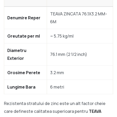
TEAVA ZINCATA 76.1X3.2 MM-
Denumire Reper
6M
Greutate per ml
~ 5.75 kg/ml
Diametru
76.1 mm (2 1/2 inch)
Exterior
Grosime Perete
3.2 mm
Lungime Bara
6 metri
Rezistenta stratului de zinc este un alt factor cheie
care defineste calitatea superioara pentru
TEAVA