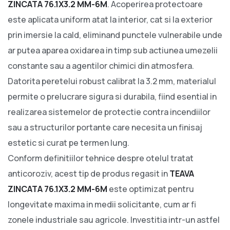
ZINCATA 76.1X3.2 MM-6M
. Acoperirea protectoare
este aplicata uniform atat la interior, cat si la exterior
prin imersie la cald, eliminand punctele vulnerabile unde
ar putea aparea oxidarea in timp sub actiunea umezelii
constante sau a agentilor chimici din atmosfera.
Datorita peretelui robust calibrat la 3.2 mm, materialul
permite o prelucrare sigura si durabila, fiind esential in
realizarea sistemelor de protectie contra incendiilor
sau a structurilor portante care necesita un finisaj
estetic si curat pe termen lung.
Conform definitiilor tehnice despre otelul tratat
anticoroziv, acest tip de produs regasit in
TEAVA
ZINCATA 76.1X3.2 MM-6M
este optimizat pentru
longevitate maxima in medii solicitante, cum ar fi
zonele industriale sau agricole. Investitia intr-un astfel