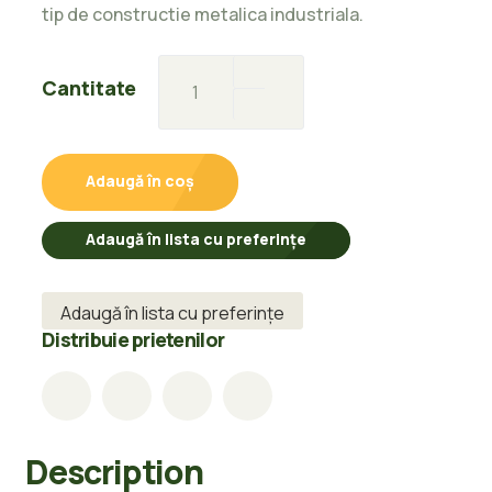
tip de constructie metalica industriala.
Teava
Cantitate
sudata
Constructii
88,9MM
Adaugă în coș
X
2,9MM-
Adaugă în lista cu preferințe
6M
quantity
Adaugă în lista cu preferințe
Distribuie prietenilor
Description