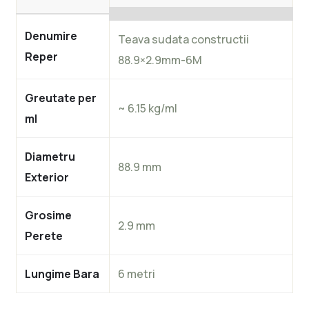
Denumire
Teava sudata constructii
Reper
88.9×2.9mm-6M
Greutate per
~ 6.15 kg/ml
ml
Diametru
88.9 mm
Exterior
Grosime
2.9 mm
Perete
Lungime Bara
6 metri