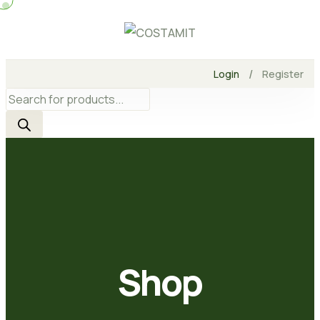
Skip
to
content
/
Login
Register
Products
search
Shop