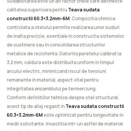
Sudabilitatea este un alt factor cheie care defineste
calitatea superioara pentru
Teava sudata
constructii 60.3×3.2mm-6M
. Compozitia chimica
controlata a otelului permite realizarea unor suduri
de inalta precizie, esentiale in constructia sistemelor
de sustinere sau in consolidarea structurilor
metalice de rezistenta. Datorita peretelui calibrat la
3.2 mm, caldura este distribuita uniform in timpul
arcului electric, minimizand riscul de tensiuni
remanente in material, aspect vital pentru
integritatea ansamblului pe termen lung.
Conform definitiilor tehnice despre otel structural,
acest tip de aliaj regasit in
Teava sudata constructii
60.3×3.2mm-6M
este optimizat pentru longevitate in
medii solicitante. Investitia intr-un astfel de material