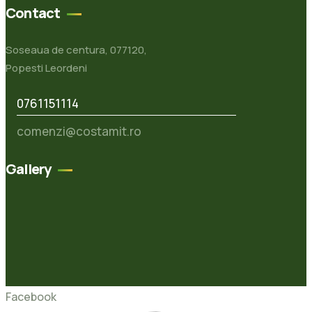
Contact
Soseaua de centura, 077120,
Popesti Leordeni
0761151114
comenzi@costamit.ro
Gallery
Facebook