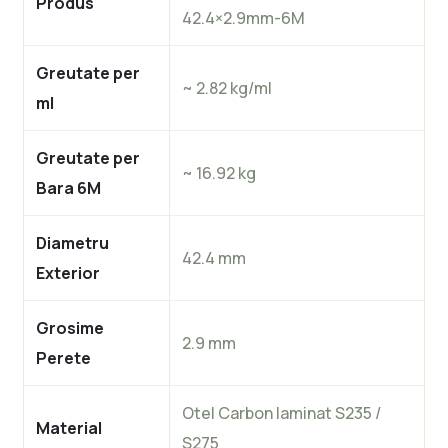
Produs
42.4×2.9mm-6M
Greutate per
~ 2.82 kg/ml
ml
Greutate per
~ 16.92 kg
Bara 6M
Diametru
42.4 mm
Exterior
Grosime
2.9 mm
Perete
Otel Carbon laminat S235 /
Material
S275