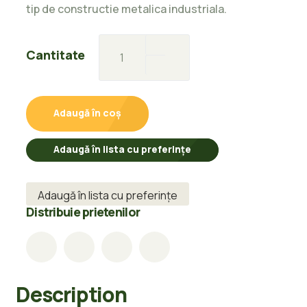
tip de constructie metalica industriala.
Teava
Cantitate
sudata
Constructii
42,4x2,9mm-
Adaugă în coș
6M
quantity
Adaugă în lista cu preferințe
Adaugă în lista cu preferințe
Distribuie prietenilor
Description