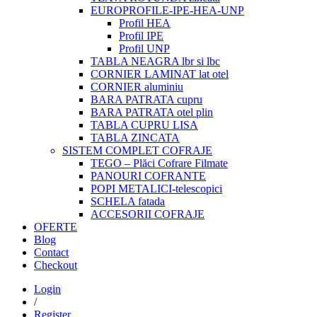
EUROPROFILE-IPE-HEA-UNP
Profil HEA
Profil IPE
Profil UNP
TABLA NEAGRA lbr si lbc
CORNIER LAMINAT lat otel
CORNIER aluminiu
BARA PATRATA cupru
BARA PATRATA otel plin
TABLA CUPRU LISA
TABLA ZINCATA
SISTEM COMPLET COFRAJE
TEGO – Plăci Cofrare Filmate
PANOURI COFRANTE
POPI METALICI-telescopici
SCHELA fatada
ACCESORII COFRAJE
OFERTE
Blog
Contact
Checkout
Login
/
Register