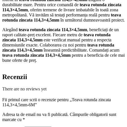
durabilitate mare. Pentru orice comandă de
teava rotunda zincata
114,3×4,5mm
, oferim termene de livrare imbatabile în toată zona
metropolitană. Vă invităm să testați performanța reală pentru
teava
rotunda zincata 114,3×4,5mm
în următorul dumneavoastră proiect.
Alegând
teava rotunda zincata 114,3×4,5mm
, beneficiați de un
raport calitate-preț excelent. Fiecare metru de
teava rotunda
zincata 114,3×4,5mm
este verificat manual pentru a respecta
dimensiunile exacte. Colaborarea cu noi pentru
teava rotunda
zincata 114,3×4,5mm
înseamnă predictibilitate. Comandați acum
teava rotunda zincata 114,3×4,5mm
pentru a beneficia de cele mai
bune oferte de preț.
Recenzii
There are no reviews yet
Fii primul care scrii o recenzie pentru „Teava rotunda zincata
114,3×4,5mm-6M”
Adresa ta de email nu va fi publicată.
Câmpurile obligatorii sunt
marcate cu
*