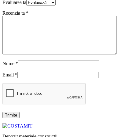
Evaluarea ta
Recenzia ta
*
Nume
*
Email
*
Depozit materiale construcții