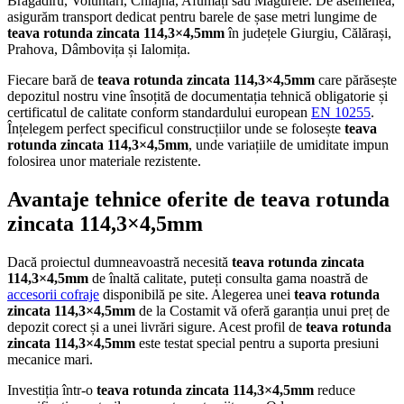
Bragadiru, Voluntari, Chiajna, Afumați sau Măgurele. De asemenea,
asigurăm transport dedicat pentru barele de șase metri lungime de
teava rotunda zincata 114,3×4,5mm
în județele Giurgiu, Călărași,
Prahova, Dâmbovița și Ialomița.
Fiecare bară de
teava rotunda zincata 114,3×4,5mm
care părăsește
depozitul nostru vine însoțită de documentația tehnică obligatorie și
certificatul de calitate conform standardului european
EN 10255
.
Înțelegem perfect specificul construcțiilor unde se folosește
teava
rotunda zincata 114,3×4,5mm
, unde variațiile de umiditate impun
folosirea unor materiale rezistente.
Avantaje tehnice oferite de teava rotunda
zincata 114,3×4,5mm
Dacă proiectul dumneavoastră necesită
teava rotunda zincata
114,3×4,5mm
de înaltă calitate, puteți consulta gama noastră de
accesorii cofraje
disponibilă pe site. Alegerea unei
teava rotunda
zincata 114,3×4,5mm
de la Costamit vă oferă garanția unui preț de
depozit corect și a unei livrări sigure. Acest profil de
teava rotunda
zincata 114,3×4,5mm
este testat special pentru a suporta presiuni
mecanice mari.
Investiția într-o
teava rotunda zincata 114,3×4,5mm
reduce