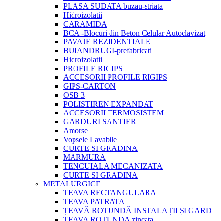
PLASA SUDATA buzau-striata
Hidroizolatii
CARAMIDA
BCA -Blocuri din Beton Celular Autoclavizat
PAVAJE REZIDENTIALE
BUIANDRUGI-prefabricati
Hidroizolatii
PROFILE RIGIPS
ACCESORII PROFILE RIGIPS
GIPS-CARTON
OSB 3
POLISTIREN EXPANDAT
ACCESORII TERMOSISTEM
GARDURI SANTIER
Amorse
Vopsele Lavabile
CURTE SI GRADINA
MARMURA
TENCUIALA MECANIZATA
CURTE SI GRADINA
METALURGICE
TEAVA RECTANGULARA
TEAVA PATRATA
ȚEAVĂ ROTUNDĂ INSTALAȚII ȘI GARD
TEAVA ROTUNDA zincata