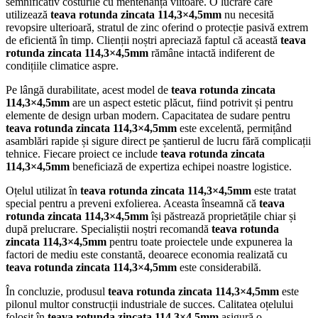
semnificativ costurile cu mentenanța viitoare. O lucrare care
utilizează
teava rotunda zincata 114,3×4,5mm
nu necesită
revopsire ulterioară, stratul de zinc oferind o protecție pasivă extrem
de eficientă în timp. Clienții noștri apreciază faptul că această
teava
rotunda zincata 114,3×4,5mm
rămâne intactă indiferent de
condițiile climatice aspre.
Pe lângă durabilitate, acest model de
teava rotunda zincata
114,3×4,5mm
are un aspect estetic plăcut, fiind potrivit și pentru
elemente de design urban modern. Capacitatea de sudare pentru
teava rotunda zincata 114,3×4,5mm
este excelentă, permițând
asamblări rapide și sigure direct pe șantierul de lucru fără complicații
tehnice. Fiecare proiect ce include
teava rotunda zincata
114,3×4,5mm
beneficiază de expertiza echipei noastre logistice.
Oțelul utilizat în
teava rotunda zincata 114,3×4,5mm
este tratat
special pentru a preveni exfolierea. Aceasta înseamnă că
teava
rotunda zincata 114,3×4,5mm
își păstrează proprietățile chiar și
după prelucrare. Specialiștii noștri recomandă
teava rotunda
zincata 114,3×4,5mm
pentru toate proiectele unde expunerea la
factori de mediu este constantă, deoarece economia realizată cu
teava rotunda zincata 114,3×4,5mm
este considerabilă.
În concluzie, produsul
teava rotunda zincata 114,3×4,5mm
este
pilonul multor construcții industriale de succes. Calitatea oțelului
folosit în
teava rotunda zincata 114,3×4,5mm
asigură o