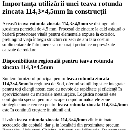
Importanța utilizării unei teava rotunda
zincata 114,3×4,5mm în construcții
Această
teava rotunda zincata 114,3×4,5mm
se distinge prin
grosimea peretelui de 4,5 mm. Procesul de zincare la cald asigură o
barieră protectoare vitală pentru elementele expuse la exterior,
prelungind viața întregii structuri cu zeci de ani fără costuri
suplimentare de întreținere sau reparații periodice neprevăzute
cauzate de oxidare.
Disponibilitate regională pentru teava rotunda
zincata 114,3×4,5mm
Suntem furnizorul principal pentru
teava rotunda zincata
114,3×4,5mm
în regiunea de Sud, oferind soluții logistice integrate
pentru toți clienții noștri care au nevoie de rapiditate și eficiență în
aprovizionarea cu materiale metalurgice. Logistica noastră este
configurată special pentru a acoperi rapid următoarele zone
strategice unde cererea pentru
teava rotunda zincata 114,3×4,5mm
este în continuă creștere în ultimii ani.
Livrăm
teava rotunda zincata 114,3×4,5mm
zilnic în toate
sectoarele din capitală, dar și în localități din proximitate precum