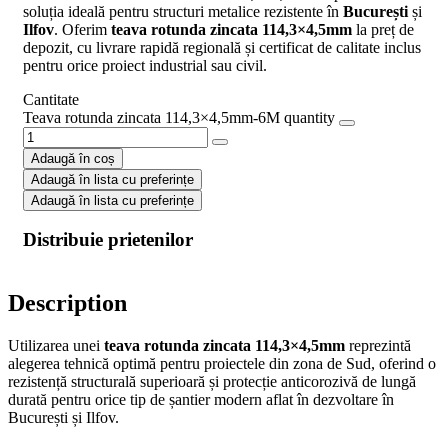
soluția ideală pentru structuri metalice rezistente în
București
și
Ilfov
. Oferim
teava rotunda zincata 114,3×4,5mm
la preț de
depozit, cu livrare rapidă regională și certificat de calitate inclus
pentru orice proiect industrial sau civil.
Cantitate
Teava rotunda zincata 114,3×4,5mm-6M quantity
Adaugă în coș
Adaugă în lista cu preferințe
Adaugă în lista cu preferințe
Distribuie prietenilor
Description
Utilizarea unei
teava rotunda zincata 114,3×4,5mm
reprezintă
alegerea tehnică optimă pentru proiectele din zona de Sud, oferind o
rezistență structurală superioară și protecție anticorozivă de lungă
durată pentru orice tip de șantier modern aflat în dezvoltare în
București și Ilfov.