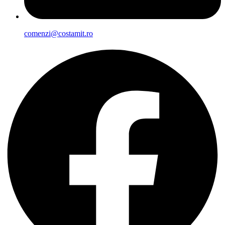
comenzi@costamit.ro