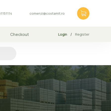
1151114
comenzi@costamit.ro
Checkout
/
Login
Register