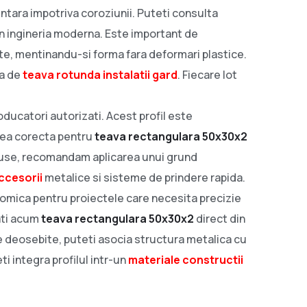
ntara impotriva coroziunii. Puteti consulta
in ingineria moderna. Este important de
, mentinandu-si forma fara deformari plastice.
ra de
teava rotunda instalatii gard
. Fiecare lot
ducatori autorizati. Acest profil este
area corecta pentru
teava rectangulara 50x30x2
expuse, recomandam aplicarea unui grund
ccesorii
metalice si sisteme de prindere rapida.
nomica pentru proiectele care necesita precizie
ati acum
teava rectangulara 50x30x2
direct din
ce deosebite, puteti asocia structura metalica cu
i integra profilul intr-un
materiale constructii