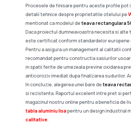
Procesele de finisare pentru aceste profile pot 
detalii tehnice despre proprietatile otelului pe
W
mentionat ca modelul de
teava rectangulara 
Daca proiectul dumneavoastra necesita si alte ti
este certificat conform standardelor europene 
Pentru a asigura un management al calitatii co
recomandat pentru constructia sasiurilor usoare
in spatii ferite de umezeala previne oxidarea pr
anticoroziv imediat dupa finalizarea sudurilor.
In concluzie, alegerea unei bare de
teava recta
si rezistenta. Raportul excelent intre pret si 
magazinul nostru online pentru a beneficia de li
tabla aluminiu lisa
pentru un design industrial m
calitative
.