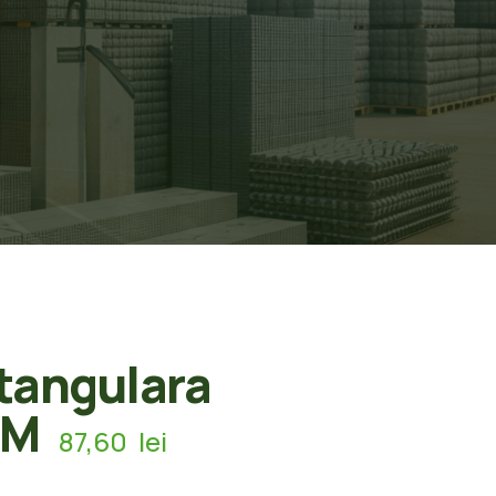
tangulara
6M
87,60
lei