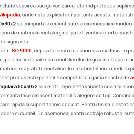
include vopsirea sau galvanizarea, oferind protectie suplime
ikipedia
, unde este explicata importanta acestui material 
50x30x2
se comporta excelent sub sarcini mecanice moderate
puri de materiale metalurgice, puteti verifica oferta noast
de siguranta.
nform
ISO 9000
, depozitul nostru colaboreaza exclusiv cu pro
, portilor pietonale sau a mobilierului de gradina. Depozit
ematura a suprafetei metalice. In cazul instalarii in medii 
 Acest produs este pe deplin compatibil cu gama noastra de
a
ngulara 50x30x2
la 6 metri reprezinta varianta cea mai eco
performanta face din acest material o alegere de top. Comand
vrare rapida si suport tehnic dedicat. Pentru finisaje esteti
odern si durabil. De asemenea, pentru cofraje robuste, putet