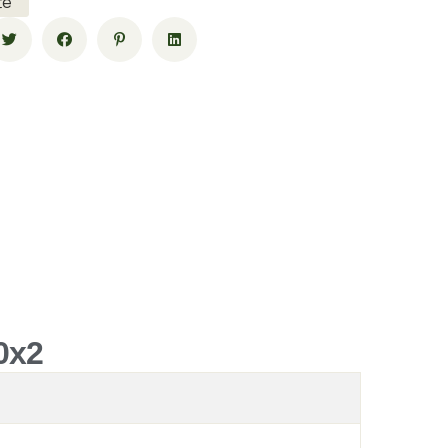
țe
0x2