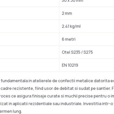
50 x 30 mm
2 mm
2.41 kg/ml
6 metri
Otel S235 / S275
EN 10219
fundamentala in atelierele de confectii metalice datorita ech
 cadre rezistente, fiind usor de debitat si sudat pe santier. 
proces ce asigura finisaje curate si muchii precise pentru o 
zat in aplicatii rezidentiale sau industriale. Investitia intr-o
termen lung.