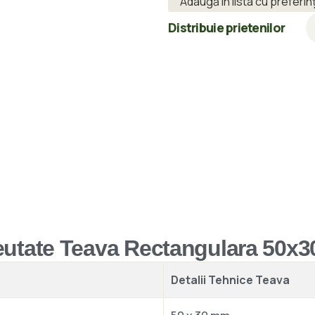
Adaugă în lista cu preferin
Distribuie prietenilor
reutate Teava Rectangulara 50x3
Detalii Tehnice Teava