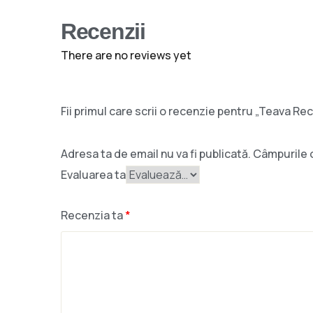
Recenzii
There are no reviews yet
Fii primul care scrii o recenzie pentru „Teava 
Adresa ta de email nu va fi publicată.
Câmpurile o
Evaluarea ta
Recenzia ta
*