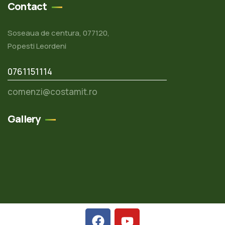
Contact
Soseaua de centura, 077120,
Popesti Leordeni
0761151114
comenzi@costamit.ro
Gallery