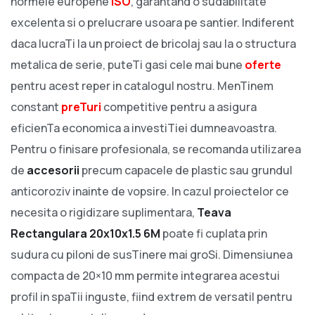
normele europene
ISO
, garantand o sudabilitate
excelenta si o prelucrare usoara pe santier. Indiferent
daca lucraTi la un proiect de bricolaj sau la o structura
metalica de serie, puteTi gasi cele mai bune
oferte
pentru acest reper in catalogul nostru. MenTinem
constant
preTuri
competitive pentru a asigura
eficienTa economica a investiTiei dumneavoastra.
Pentru o finisare profesionala, se recomanda utilizarea
de
accesorii
precum capacele de plastic sau grundul
anticoroziv inainte de vopsire. In cazul proiectelor ce
necesita o rigidizare suplimentara,
Teava
Rectangulara 20x10x1.5 6M
poate fi cuplata prin
sudura cu piloni de susTinere mai groSi. Dimensiunea
compacta de 20×10 mm permite integrarea acestui
profil in spaTii inguste, fiind extrem de versatil pentru