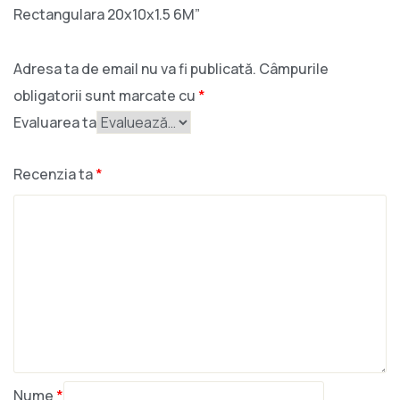
Rectangulara 20x10x1.5 6M”
Adresa ta de email nu va fi publicată.
Câmpurile
obligatorii sunt marcate cu
*
Evaluarea ta
Recenzia ta
*
Nume
*