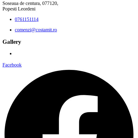
Soseaua de centura, 077120,
Popesti Leordeni
0761151114
comenzi@costamit.ro
Gallery
Facebook