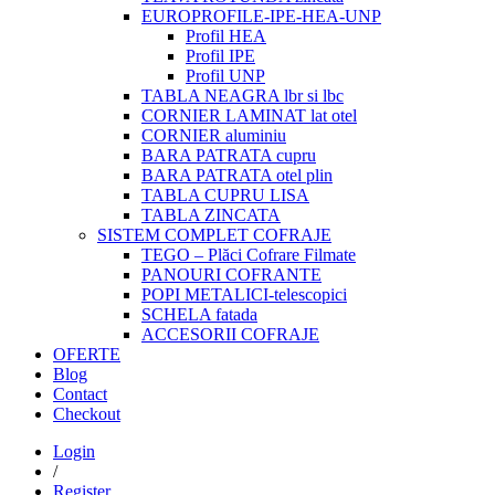
EUROPROFILE-IPE-HEA-UNP
Profil HEA
Profil IPE
Profil UNP
TABLA NEAGRA lbr si lbc
CORNIER LAMINAT lat otel
CORNIER aluminiu
BARA PATRATA cupru
BARA PATRATA otel plin
TABLA CUPRU LISA
TABLA ZINCATA
SISTEM COMPLET COFRAJE
TEGO – Plăci Cofrare Filmate
PANOURI COFRANTE
POPI METALICI-telescopici
SCHELA fatada
ACCESORII COFRAJE
OFERTE
Blog
Contact
Checkout
Login
/
Register