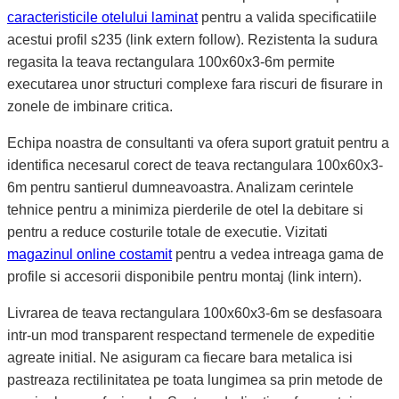
caracteristicile otelului laminat
pentru a valida specificatiile
acestui profil s235 (link extern follow). Rezistenta la sudura
regasita la teava rectangulara 100x60x3-6m permite
executarea unor structuri complexe fara riscuri de fisurare in
zonele de imbinare critica.
Echipa noastra de consultanti va ofera suport gratuit pentru a
identifica necesarul corect de teava rectangulara 100x60x3-
6m pentru santierul dumneavoastra. Analizam cerintele
tehnice pentru a minimiza pierderile de otel la debitare si
pentru a reduce costurile totale de executie. Vizitati
magazinul online costamit
pentru a vedea intreaga gama de
profile si accesorii disponibile pentru montaj (link intern).
Livrarea de teava rectangulara 100x60x3-6m se desfasoara
intr-un mod transparent respectand termenele de expeditie
agreate initial. Ne asiguram ca fiecare bara metalica isi
pastreaza rectilinitatea pe toata lungimea sa prin metode de