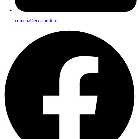
comenzi@costamit.ro