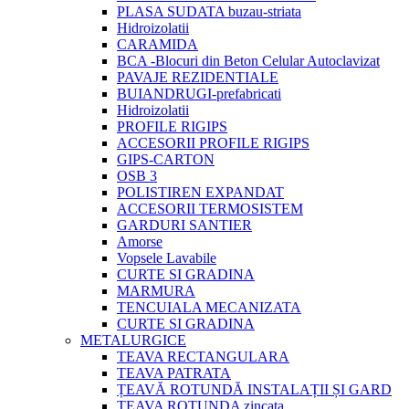
PLASA SUDATA buzau-striata
Hidroizolatii
CARAMIDA
BCA -Blocuri din Beton Celular Autoclavizat
PAVAJE REZIDENTIALE
BUIANDRUGI-prefabricati
Hidroizolatii
PROFILE RIGIPS
ACCESORII PROFILE RIGIPS
GIPS-CARTON
OSB 3
POLISTIREN EXPANDAT
ACCESORII TERMOSISTEM
GARDURI SANTIER
Amorse
Vopsele Lavabile
CURTE SI GRADINA
MARMURA
TENCUIALA MECANIZATA
CURTE SI GRADINA
METALURGICE
TEAVA RECTANGULARA
TEAVA PATRATA
ȚEAVĂ ROTUNDĂ INSTALAȚII ȘI GARD
TEAVA ROTUNDA zincata