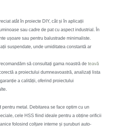
ciat atât în proiecte DIY, cât și în aplicații
uminoase sau cadre de pat cu aspect industrial. În
isante ușoare sau pentru balustrade minimaliste.
rigații suspendate, unde umiditatea constantă ar
 vă recomandăm să consultați gama noastră de
teavă
corectă a proiectului dumneavoastră, analizați lista
aranție a calității, oferind proiectului
lte.
d pentru metal. Debitarea se face optim cu un
eciale, cele HSS fiind ideale pentru a obține orificii
nice folosind colțare interne și șuruburi auto-