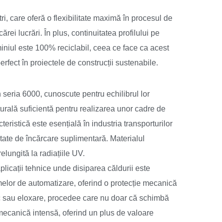
, care oferă o flexibilitate maximă în procesul de
ărei lucrări. În plus, continuitatea profilului pe
miniul este 100% reciclabil, ceea ce face ca acest
rfect în proiectele de construcții sustenabile.
n seria 6000, cunoscute pentru echilibrul lor
turală suficientă pentru realizarea unor cadre de
eristică este esențială în industria transporturilor
itate de încărcare suplimentară. Materialul
lungită la radiațiile UV.
n aplicații tehnice unde disiparea căldurii este
melor de automatizare, oferind o protecție mecanică
tic sau eloxare, procedee care nu doar că schimbă
ă mecanică intensă, oferind un plus de valoare