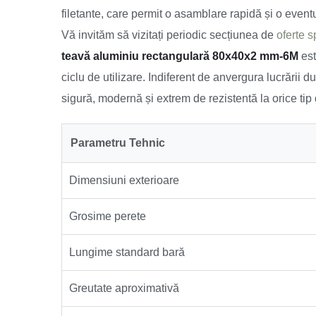
filetante, care permit o asamblare rapidă și o event
Vă invităm să vizitați periodic secțiunea de
oferte s
teavă aluminiu rectangulară 80x40x2 mm-6M
est
ciclu de utilizare. Indiferent de anvergura lucrării 
sigură, modernă și extrem de rezistentă la orice tip d
Parametru Tehnic
Dimensiuni exterioare
Grosime perete
Lungime standard bară
Greutate aproximativă