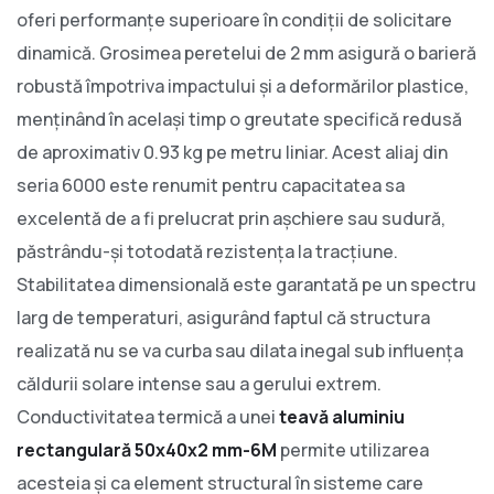
oferi performanțe superioare în condiții de solicitare
dinamică. Grosimea peretelui de 2 mm asigură o barieră
robustă împotriva impactului și a deformărilor plastice,
menținând în același timp o greutate specifică redusă
de aproximativ 0.93 kg pe metru liniar. Acest aliaj din
seria 6000 este renumit pentru capacitatea sa
excelentă de a fi prelucrat prin așchiere sau sudură,
păstrându-și totodată rezistența la tracțiune.
Stabilitatea dimensională este garantată pe un spectru
larg de temperaturi, asigurând faptul că structura
realizată nu se va curba sau dilata inegal sub influența
căldurii solare intense sau a gerului extrem.
Conductivitatea termică a unei
teavă aluminiu
rectangulară 50x40x2 mm-6M
permite utilizarea
acesteia și ca element structural în sisteme care