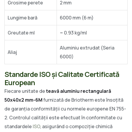
Grosime perete
2 mm
Lungime bară
6000 mm (6 m)
Greutate ml
~ 0.93 kg/ml
Aluminiu extrudat (Seria
Aliaj
6000)
Standarde ISO și Calitate Certificată
European
Fiecare unitate de
teavă aluminiu rectangulară
50x40x2 mm-6M
furnizată de Briotherm este însoțită
de garanția conformității cu normele europene EN 755-
2. Controlul calității este efectuat în conformitate cu
standardele
ISO
, asigurând o compoziție chimică