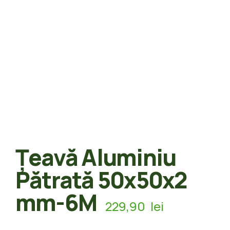
Țeavă Aluminiu
Pătrată 50x50x2
mm-6M
229,90
lei