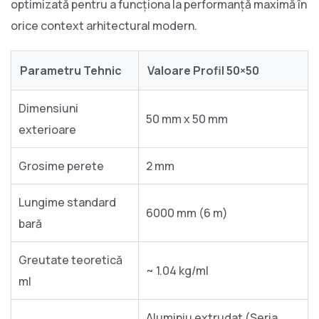
optimizată pentru a funcționa la performanță maximă în
orice context arhitectural modern.
Parametru Tehnic
Valoare Profil 50×50
Dimensiuni
50 mm x 50 mm
exterioare
Grosime perete
2 mm
Lungime standard
6000 mm (6 m)
bară
Greutate teoretică
~ 1.04 kg/ml
ml
Aluminiu extrudat (Seria