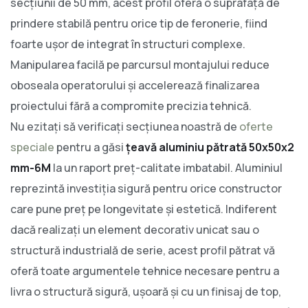
secțiunii de 50 mm, acest profil oferă o suprafață de
prindere stabilă pentru orice tip de feronerie, fiind
foarte ușor de integrat în structuri complexe.
Manipularea facilă pe parcursul montajului reduce
oboseala operatorului și accelerează finalizarea
proiectului fără a compromite precizia tehnică.
Nu ezitați să verificați secțiunea noastră de
oferte
speciale
pentru a găsi
țeavă aluminiu pătrată 50x50x2
mm-6M
la un raport preț-calitate imbatabil. Aluminiul
reprezintă investiția sigură pentru orice constructor
care pune preț pe longevitate și estetică. Indiferent
dacă realizați un element decorativ unicat sau o
structură industrială de serie, acest profil pătrat vă
oferă toate argumentele tehnice necesare pentru a
livra o structură sigură, ușoară și cu un finisaj de top,