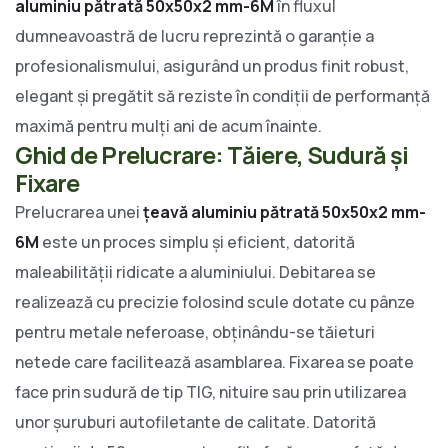
aluminiu pătrată 50x50x2 mm-6M
în fluxul
dumneavoastră de lucru reprezintă o garanție a
profesionalismului, asigurând un produs finit robust,
elegant și pregătit să reziste în condiții de performanță
maximă pentru mulți ani de acum înainte.
Ghid de Prelucrare: Tăiere, Sudură și
Fixare
Prelucrarea unei
țeavă aluminiu pătrată 50x50x2 mm-
6M
este un proces simplu și eficient, datorită
maleabilității ridicate a aluminiului. Debitarea se
realizează cu precizie folosind scule dotate cu pânze
pentru metale neferoase, obținându-se tăieturi
netede care facilitează asamblarea. Fixarea se poate
face prin sudură de tip TIG, nituire sau prin utilizarea
unor șuruburi autofiletante de calitate. Datorită