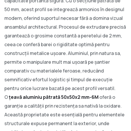
capacitate portantă sigură. Cu o secțiune pătrată de
50 mm, acest profil se integrează armonios în designul
modern, oferind suportul necesar fără a domina vizual
ansamblul architectural. Procesul de extrudare precisă
garantează o grosime constantă a peretelui de 2 mm,
ceea ce conferă barei o rigiditate optimă pentru
construcții metalice ușoare. Aluminiul, prin natura sa,
permite o manipulare mult mai ușoară pe șantier
comparativ cu materialele feroase, reducând
semnificativ efortul logistic și timpul de execuție
pentru orice lucrare bazată pe acest profil versatil.
O
țeavă aluminiu pătrată 50x50x2 mm-6M
oferă o
garanție a calității prin rezistența sa nativă la oxidare.
Această proprietate este esențială pentru elementele
structurale expuse permanent la exterior, unde