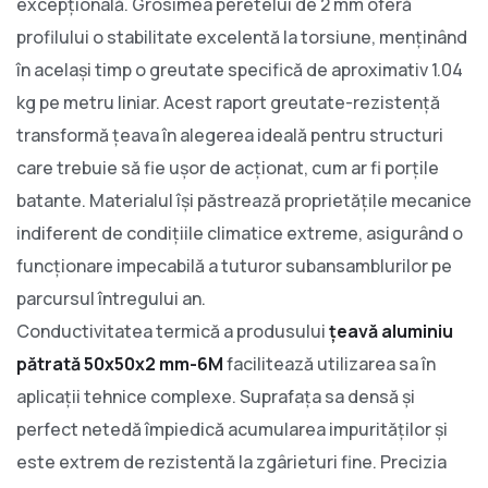
excepțională. Grosimea peretelui de 2 mm oferă
profilului o stabilitate excelentă la torsiune, menținând
în același timp o greutate specifică de aproximativ 1.04
kg pe metru liniar. Acest raport greutate-rezistență
transformă țeava în alegerea ideală pentru structuri
care trebuie să fie ușor de acționat, cum ar fi porțile
batante. Materialul își păstrează proprietățile mecanice
indiferent de condițiile climatice extreme, asigurând o
funcționare impecabilă a tuturor subansamblurilor pe
parcursul întregului an.
Conductivitatea termică a produsului
țeavă aluminiu
pătrată 50x50x2 mm-6M
facilitează utilizarea sa în
aplicații tehnice complexe. Suprafața sa densă și
perfect netedă împiedică acumularea impurităților și
este extrem de rezistentă la zgârieturi fine. Precizia