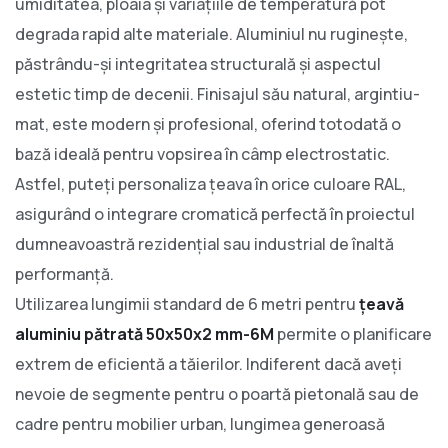
umiditatea, ploaia și variațiile de temperatură pot
degrada rapid alte materiale. Aluminiul nu ruginește,
păstrându-și integritatea structurală și aspectul
estetic timp de decenii. Finisajul său natural, argintiu-
mat, este modern și profesional, oferind totodată o
bază ideală pentru vopsirea în câmp electrostatic.
Astfel, puteți personaliza țeava în orice culoare RAL,
asigurând o integrare cromatică perfectă în proiectul
dumneavoastră rezidențial sau industrial de înaltă
performanță.
Utilizarea lungimii standard de 6 metri pentru
țeavă
aluminiu pătrată 50x50x2 mm-6M
permite o planificare
extrem de eficientă a tăierilor. Indiferent dacă aveți
nevoie de segmente pentru o poartă pietonală sau de
cadre pentru mobilier urban, lungimea generoasă