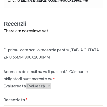
privind
tabla-cutata-zn-035mm-900x2000mm
!
Recenzii
There are no reviews yet
Fii primul care scrii o recenzie pentru „TABLA CUTATA
ZN 0.35MM 900X2000MM”
Adresa ta de email nu va fi publicată.
Câmpurile
obligatorii sunt marcate cu
*
Evaluarea ta
Recenzia ta
*