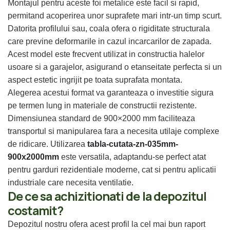
Montajul pentru aceste foi metalice este facil si rapid,
permitand acoperirea unor suprafete mari intr-un timp scurt.
Datorita profilului sau, coala ofera o rigiditate structurala
care previne deformarile in cazul incarcarilor de zapada.
Acest model este frecvent utilizat in constructia halelor
usoare si a garajelor, asigurand o etanseitate perfecta si un
aspect estetic ingrijit pe toata suprafata montata.
Alegerea acestui format va garanteaza o investitie sigura
pe termen lung in materiale de constructii rezistente.
Dimensiunea standard de 900×2000 mm faciliteaza
transportul si manipularea fara a necesita utilaje complexe
de ridicare. Utilizarea
tabla-cutata-zn-035mm-
900x2000mm
este versatila, adaptandu-se perfect atat
pentru garduri rezidentiale moderne, cat si pentru aplicatii
industriale care necesita ventilatie.
De ce sa achizitionati de la depozitul
costamit?
Depozitul nostru ofera acest profil la cel mai bun raport