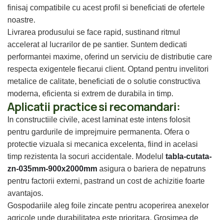
finisaj compatibile cu acest profil si beneficiati de ofertele
noastre.
Livrarea produsului se face rapid, sustinand ritmul
accelerat al lucrarilor de pe santier. Suntem dedicati
performantei maxime, oferind un serviciu de distributie care
respecta exigentele fiecarui client. Optand pentru invelitori
metalice de calitate, beneficiati de o solutie constructiva
moderna, eficienta si extrem de durabila in timp.
Aplicatii practice si recomandari:
In constructiile civile, acest laminat este intens folosit
pentru gardurile de imprejmuire permanenta. Ofera o
protectie vizuala si mecanica excelenta, fiind in acelasi
timp rezistenta la socuri accidentale. Modelul
tabla-cutata-
zn-035mm-900x2000mm
asigura o bariera de nepatruns
pentru factorii externi, pastrand un cost de achizitie foarte
avantajos.
Gospodariile aleg foile zincate pentru acoperirea anexelor
agricole unde durabilitatea este prioritara. Grosimea de