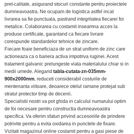
pret-calitate, asigurand stocuri constante pentru proiectele
dumneavoastra. Ne ocupam de logistica astfel incat
livrarea sa fie punctuala, pastrand integritatea fiecarei foi
metalice. Colaborarea cu costamit inseamna acces la
produse certificate, garantand ca fiecare livrare
corespunde standardelor tehnice de zincare.
Fiecare foaie beneficiaza de un strat uniform de zinc care
actioneaza ca o bariera activa impotriva ruginei. Acest
tratament galvanic prelungeste viata materialului chiar si in
medii umede. Alegand
tabla-cutata-zn-035mm-
900x2000mm
, reduceti considerabil costurile de
mentenanta viitoare, deoarece otelul ramane protejat sub
stratul protector timp de decenii.
Specialistii nostri va pot ghida in calculul numarului optim
de foi necesare pentru constructia dumneavoastra
specifica. Va oferim sfaturi privind accesoriile de prindere
potrivite pentru a evita oxidarea in punctele de fixare.
Vizitati magazinul online costamit pentru a gasi piese de