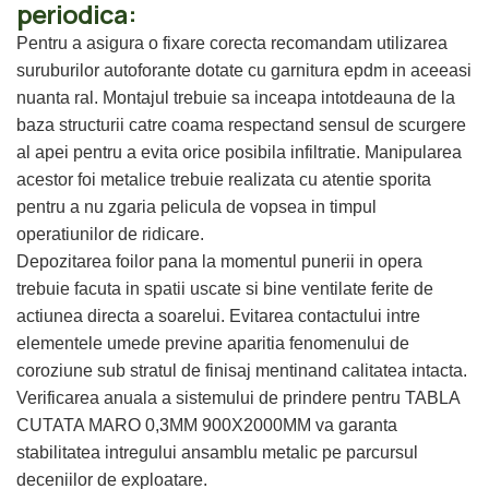
periodica:
Pentru a asigura o fixare corecta recomandam utilizarea
suruburilor autoforante dotate cu garnitura epdm in aceeasi
nuanta ral. Montajul trebuie sa inceapa intotdeauna de la
baza structurii catre coama respectand sensul de scurgere
al apei pentru a evita orice posibila infiltratie. Manipularea
acestor foi metalice trebuie realizata cu atentie sporita
pentru a nu zgaria pelicula de vopsea in timpul
operatiunilor de ridicare.
Depozitarea foilor pana la momentul punerii in opera
trebuie facuta in spatii uscate si bine ventilate ferite de
actiunea directa a soarelui. Evitarea contactului intre
elementele umede previne aparitia fenomenului de
coroziune sub stratul de finisaj mentinand calitatea intacta.
Verificarea anuala a sistemului de prindere pentru TABLA
CUTATA MARO 0,3MM 900X2000MM va garanta
stabilitatea intregului ansamblu metalic pe parcursul
deceniilor de exploatare.