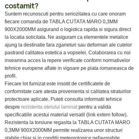
costamit?
Suntem recunoscuti pentru seriozitatea cu care onoram
fiecare comanda de TABLA CUTATA MARO 0,3MM
900X2000MM asigurand o logistica rapida si sigura direct
la locatia solicitata. Ne asiguram ca elementele metalice
ajung la destinatie fara zgarieturi sau deformari ale cutelor
pastrand calitatea estetica a vopselei. Colaborarea cu noi
inseamna acces la repere verificate conform normativelor
tehnice europene aflate in vigoare pe piata romaneasca de
profil.
Fiecare lot furnizat este insotit de certificatele de
conformitate care atesta provenienta si calitatea straturilor
protectoare aplicate. Puteti consulta informatii tehnice
despre
rezistenta otelului laminat
pentru a valida
specificatiile acestui material versatil (link extern follow).
Rezistenta la torsiune regasita la TABLA CUTATA MARO
0,3MM 900X2000MM permite realizarea unor structuri
stabile chiar si in conditii meteorologice nefavorabile.