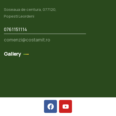
Soseaua de centura, 077120,
Popesti Leordeni
0761151114
comenzi@costamit.ro
Gallery