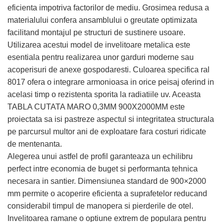
eficienta impotriva factorilor de mediu. Grosimea redusa a
materialului confera ansamblului o greutate optimizata
facilitand montajul pe structuri de sustinere usoare.
Utilizarea acestui model de invelitoare metalica este
esentiala pentru realizarea unor garduri moderne sau
acoperisuri de anexe gospodaresti. Culoarea specifica ral
8017 ofera o integrare armonioasa in orice peisaj oferind in
acelasi timp o rezistenta sporita la radiatiile uv. Aceasta
TABLA CUTATA MARO 0,3MM 900X2000MM este
proiectata sa isi pastreze aspectul si integritatea structurala
pe parcursul multor ani de exploatare fara costuri ridicate
de mentenanta.
Alegerea unui astfel de profil garanteaza un echilibru
perfect intre economia de buget si performanta tehnica
necesara in santier. Dimensiunea standard de 900×2000
mm permite o acoperire eficienta a suprafetelor reducand
considerabil timpul de manopera si pierderile de otel.
Invelitoarea ramane o optiune extrem de populara pentru