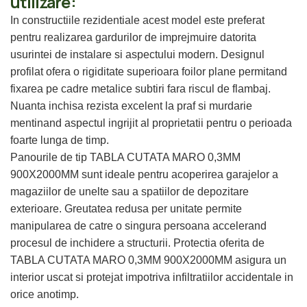
utilizare:
In constructiile rezidentiale acest model este preferat
pentru realizarea gardurilor de imprejmuire datorita
usurintei de instalare si aspectului modern. Designul
profilat ofera o rigiditate superioara foilor plane permitand
fixarea pe cadre metalice subtiri fara riscul de flambaj.
Nuanta inchisa rezista excelent la praf si murdarie
mentinand aspectul ingrijit al proprietatii pentru o perioada
foarte lunga de timp.
Panourile de tip TABLA CUTATA MARO 0,3MM
900X2000MM sunt ideale pentru acoperirea garajelor a
magaziilor de unelte sau a spatiilor de depozitare
exterioare. Greutatea redusa per unitate permite
manipularea de catre o singura persoana accelerand
procesul de inchidere a structurii. Protectia oferita de
TABLA CUTATA MARO 0,3MM 900X2000MM asigura un
interior uscat si protejat impotriva infiltratiilor accidentale in
orice anotimp.