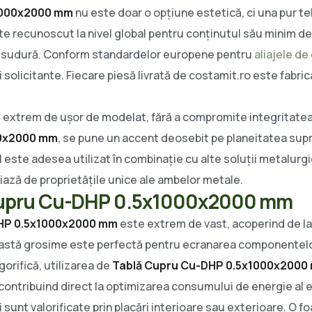
1000x2000 mm
nu este doar o opțiune estetică, ci una pur t
e recunoscut la nivel global pentru conținutul său minim de 
au sudură. Conform standardelor europene pentru
aliajele de
i solicitante. Fiecare piesă livrată de costamit.ro este fabri
extrem de ușor de modelat, fără a compromite integritatea s
00x2000 mm
, se pune un accent deosebit pe planeitatea supra
este adesea utilizat în combinație cu alte soluții metalurgic
ază de proprietățile unice ale ambelor metale.
lă Cupru Cu-DHP 0.5x1000x2000 mm
HP 0.5x1000x2000 mm
este extrem de vast, acoperind de la
această grosime este perfectă pentru ecranarea componentelo
orifică, utilizarea de
Tablă Cupru Cu-DHP 0.5x1000x2000
 contribuind direct la optimizarea consumului de energie al
i sunt valorificate prin placări interioare sau exterioare. O f