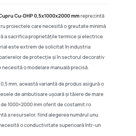
 Cupru Cu-DHP 0,5x1000x2000 mm
reprezintă
ntru proiectele care necesită o greutate minimă
ră a sacrifica proprietățile termice și electrice
rial este extrem de solicitat în industria
arierelor de protecție și în sectorul decorativ
re necesită o modelare manuală precisă.
 0,5 mm, această variantă de produs asigură o
esele de ambutisare ușoară și tăiere de mare
d de 1000×2000 mm oferit de costamit.ro
ntă a resurselor, fiind alegerea numărul unu
ecesită o conductivitate superioară într-un