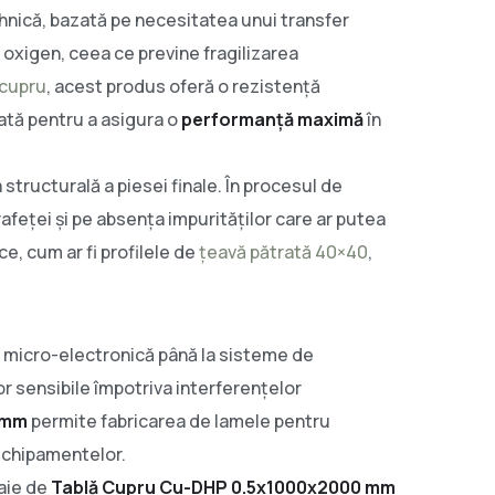
ehnică, bazată pe necesitatea unui transfer
oxigen, ceea ce previne fragilizarea
 cupru
, acest produs oferă o rezistență
cată pentru a asigura o
performanță maximă
în
tructurală a piesei finale. În procesul de
feței și pe absența impurităților care ar putea
e, cum ar fi profilele de
țeavă pătrată 40×40
,
 micro-electronică până la sisteme de
r sensibile împotriva interferențelor
 mm
permite fabricarea de lamele pentru
 echipamentelor.
oaie de
Tablă Cupru Cu-DHP 0.5x1000x2000 mm