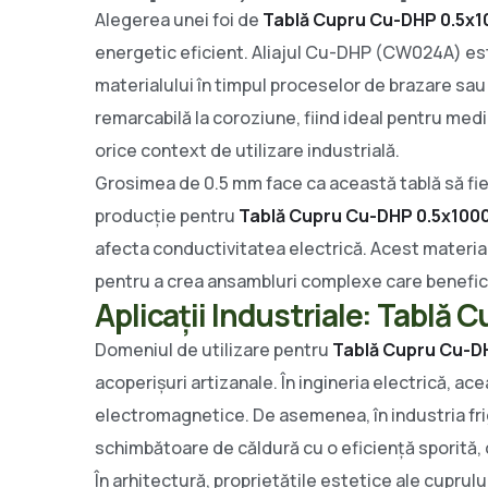
Alegerea unei foi de
Tablă Cupru Cu-DHP 0.5x
energetic eficient. Aliajul Cu-DHP (CW024A) est
materialului în timpul proceselor de brazare s
remarcabilă la coroziune, fiind ideal pentru medi
orice context de utilizare industrială.
Grosimea de 0.5 mm face ca această tablă să fie 
producție pentru
Tablă Cupru Cu-DHP 0.5x10
afecta conductivitatea electrică. Acest material 
pentru a crea ansambluri complexe care benefici
Aplicații Industriale: Tab
Domeniul de utilizare pentru
Tablă Cupru Cu-D
acoperișuri artizanale. În ingineria electrică, 
electromagnetice. De asemenea, în industria frig
schimbătoare de căldură cu o eficiență sporită,
În arhitectură, proprietățile estetice ale cuprulu