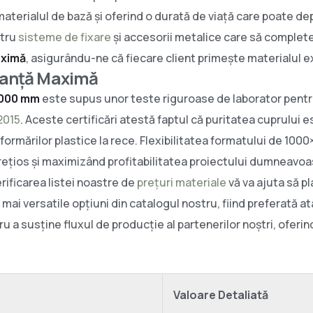
materialul de bază și oferind o durată de viață care poate dep
ntru
sisteme de fixare
și accesorii metalice care să complete
aximă
, asigurându-ne că fiecare client primește materialul e
manță Maximă
2000 mm
este supus unor teste riguroase de laborator pent
2015
. Aceste certificări atestă faptul că puritatea cuprului
formărilor plastice la rece. Flexibilitatea formatului de 1
 prețios și maximizând profitabilitatea proiectului dumneavoa
erificarea listei noastre de
prețuri materiale
vă va ajuta să pl
ai versatile opțiuni din catalogul nostru, fiind preferată atât
 susține fluxul de producție al partenerilor noștri, oferind
Valoare Detaliată