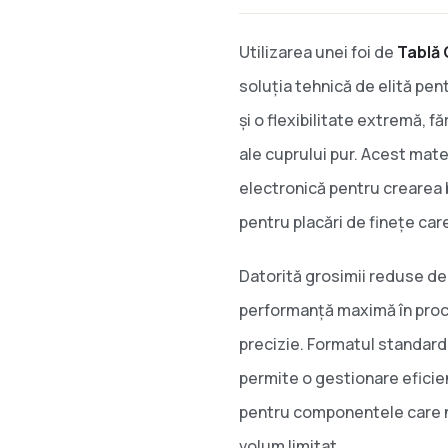
Utilizarea unei foi de
Tablă
soluția tehnică de elită pe
și o flexibilitate extremă, fă
ale cuprului pur. Acest mate
electronică pentru crearea b
pentru placări de finețe ca
Datorită grosimii reduse de
performanță maximă în proc
precizie. Formatul standar
permite o gestionare eficie
pentru componentele care n
volum limitat.