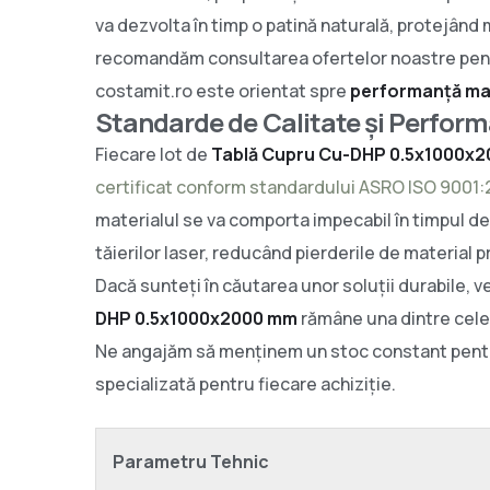
va dezvolta în timp o patină naturală, protejând 
recomandăm consultarea ofertelor noastre pe
costamit.ro este orientat spre
performanță m
Standarde de Calitate și Perfor
Fiecare lot de
Tablă Cupru Cu-DHP 0.5x1000x
certificat conform standardului ASRO ISO 9001:
materialul se va comporta impecabil în timpul de
tăierilor laser, reducând pierderile de material
Dacă sunteți în căutarea unor soluții durabile, v
DHP 0.5x1000x2000 mm
rămâne una dintre cele m
Ne angajăm să menținem un stoc constant pentru a
specializată pentru fiecare achiziție.
Parametru Tehnic