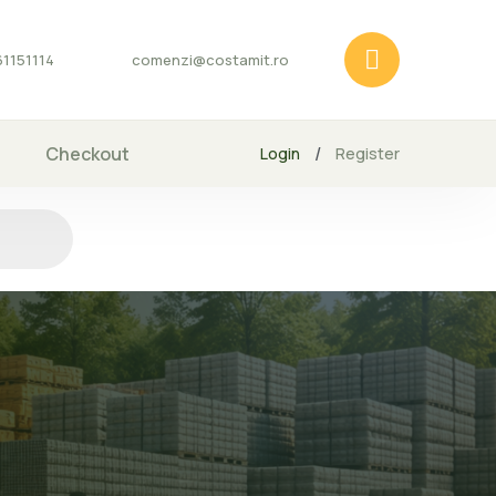
1151114
comenzi@costamit.ro
Checkout
/
Login
Register