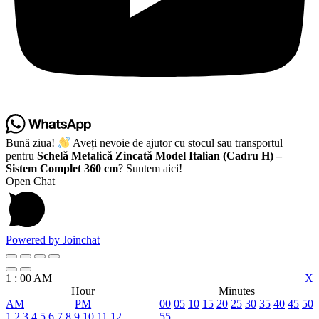
Bună ziua!
Aveți nevoie de ajutor cu stocul sau transportul
pentru
Schelă Metalică Zincată Model Italian (Cadru H) –
Sistem Complet 360 cm
? Suntem aici!
Open Chat
Powered by
Joinchat
1
:
00
AM
X
Hour
Minutes
AM
PM
00
05
10
15
20
25
30
35
40
45
50
1
2
3
4
5
6
7
8
9
10
11
12
55