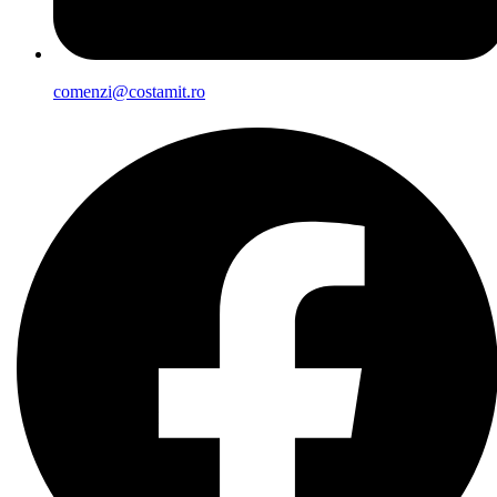
comenzi@costamit.ro