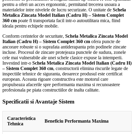
pentru a oferi un acces ergonomic, permitand trecerea usoara a
materialelor intre nivelele de lucru securizate. O unitate de
Schela
Metalica Zincata Model Italian (Cadru H) – Sistem Complet
360 cm
poate fi transportata facil intr-o autoutilitara mica, fiind
ideala pentru echipele mobile.
Conform cerintelor de securitate,
Schela Metalica Zincata Model
Italian (Cadru H) – Sistem Complet 360 cm
ofera puncte de
ancorare robuste si o suprafata antiderapanta prin podinele zincate
incluse. Procesul de zincare protejeaza punctele de sudura, zonele
cele mai vulnerabile ale unei schele clasice expuse la intemperii.
Investind intr-o
Schela Metalica Zincata Model Italian (Cadru H)
– Sistem Complet 360 cm
, constructorii elimina riscurile legate de
inspectiile tehnice de siguranta, deoarece produsul este certificat
european. Aceasta rigoare constructiva este motorul care
propulseaza afacerile spre performanta maxima si recunoastere
profesionala pe piata constructiilor de inalta calitate.
Specificatii si Avantaje Sistem
Caracteristica
Beneficiu Performanta Maxima
Tehnica