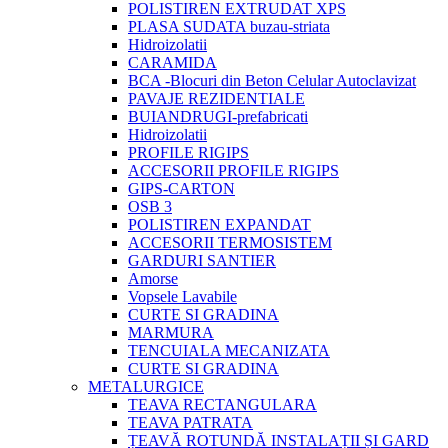
POLISTIREN EXTRUDAT XPS
PLASA SUDATA buzau-striata
Hidroizolatii
CARAMIDA
BCA -Blocuri din Beton Celular Autoclavizat
PAVAJE REZIDENTIALE
BUIANDRUGI-prefabricati
Hidroizolatii
PROFILE RIGIPS
ACCESORII PROFILE RIGIPS
GIPS-CARTON
OSB 3
POLISTIREN EXPANDAT
ACCESORII TERMOSISTEM
GARDURI SANTIER
Amorse
Vopsele Lavabile
CURTE SI GRADINA
MARMURA
TENCUIALA MECANIZATA
CURTE SI GRADINA
METALURGICE
TEAVA RECTANGULARA
TEAVA PATRATA
ȚEAVĂ ROTUNDĂ INSTALAȚII ȘI GARD