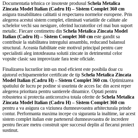
Documentatia tehnica ce insoteste produsul
Schela Metalica
Zincata Model Italian (Cadru H) – Sistem Complet 360 cm
asigura trasabilitatea calitatii si respectarea normelor europene. Prin
alegerea acestui sistem complet, eliminati variatiile de calitate ale
schelelor vechi sau nesigure, oferind lucratorilor cel mai bun suport
metalic. Fiecare centimetru din
Schela Metalica Zincata Model
Italian (Cadru H) – Sistem Complet 360 cm
este gandit sa
contribuie la stabilitatea intregului ansamblu, reducand balansul
structural. Aceasta fiabilitate este motivul principal pentru care
specialistii aleg intotdeauna solutii zincate in detrimentul celor
vopsite clasic sau improvizate fara teste oficiale.
Finalizarea lucrarilor intr-un mod eficient este posibila doar cu
ajutorul echipamentelor certificate de tip
Schela Metalica Zincata
Model Italian (Cadru H) – Sistem Complet 360 cm
. Optimizarea
spatiului de lucru pe podine si usurinta de acces fac din acest reper
alegerea prioritara pentru santierele dinamice. Optati pentru
robustetea si protectia anticoroziva totala oferite de
Schela Metalica
Zincata Model Italian (Cadru H) – Sistem Complet 360 cm
pentru a va asigura ca viziunea dumneavoastra arhitecturala prinde
contur. Performanta maxima incepe cu siguranta la inaltime, iar acest
sistem complet italian este partenerul dumneavoastra de incredere
pentru fiecare metru construit spre succesul deplin al fiecarui proiect
sustinut.