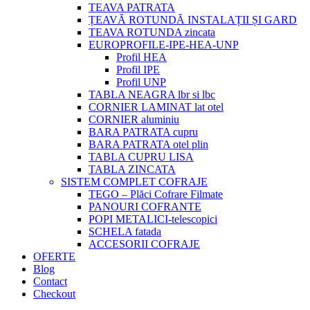
TEAVA PATRATA
ȚEAVĂ ROTUNDĂ INSTALAȚII ȘI GARD
TEAVA ROTUNDA zincata
EUROPROFILE-IPE-HEA-UNP
Profil HEA
Profil IPE
Profil UNP
TABLA NEAGRA lbr si lbc
CORNIER LAMINAT lat otel
CORNIER aluminiu
BARA PATRATA cupru
BARA PATRATA otel plin
TABLA CUPRU LISA
TABLA ZINCATA
SISTEM COMPLET COFRAJE
TEGO – Plăci Cofrare Filmate
PANOURI COFRANTE
POPI METALICI-telescopici
SCHELA fatada
ACCESORII COFRAJE
OFERTE
Blog
Contact
Checkout