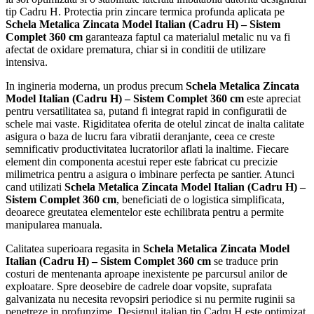
tip Cadru H. Protectia prin zincare termica profunda aplicata pe
Schela Metalica Zincata Model Italian (Cadru H) – Sistem
Complet 360 cm
garanteaza faptul ca materialul metalic nu va fi
afectat de oxidare prematura, chiar si in conditii de utilizare
intensiva.
In ingineria moderna, un produs precum
Schela Metalica Zincata
Model Italian (Cadru H) – Sistem Complet 360 cm
este apreciat
pentru versatilitatea sa, putand fi integrat rapid in configuratii de
schele mai vaste. Rigiditatea oferita de otelul zincat de inalta calitate
asigura o baza de lucru fara vibratii deranjante, ceea ce creste
semnificativ productivitatea lucratorilor aflati la inaltime. Fiecare
element din componenta acestui reper este fabricat cu precizie
milimetrica pentru a asigura o imbinare perfecta pe santier. Atunci
cand utilizati
Schela Metalica Zincata Model Italian (Cadru H) –
Sistem Complet 360 cm
, beneficiati de o logistica simplificata,
deoarece greutatea elementelor este echilibrata pentru a permite
manipularea manuala.
Calitatea superioara regasita in
Schela Metalica Zincata Model
Italian (Cadru H) – Sistem Complet 360 cm
se traduce prin
costuri de mentenanta aproape inexistente pe parcursul anilor de
exploatare. Spre deosebire de cadrele doar vopsite, suprafata
galvanizata nu necesita revopsiri periodice si nu permite ruginii sa
penetreze in profunzime. Designul italian tip Cadru H este optimizat