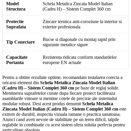
Model
Schela Metalica Zincata Model Italian
Structura
(Cadru H) – Sistem Complet 360 cm
Protectie
Zincare termica anti-coroziune la interior si
Suprafata
exterior profesionala
Bucse si diagonale cu montaj rapid prin
Tip Conectare
sigurante metalice sigure
Capacitate
Rezistenta ridicata conform standardelor
Portanta
europene EN actuale
Pentru a obtine rezultate optime, recomandam instalarea corecta a
oricarui element din
Schela Metalica Zincata Model Italian
(Cadru H) – Sistem Complet 360 cm
pe baze de reglaj solide.
Mentinerea suprafetelor curate dupa fiecare proiect faciliteaza
asamblarile viitoare si mentine cotele de precizie ale sistemului
modular robust. Desi acest produs denumit
Schela Metalica
Zincata Model Italian (Cadru H) – Sistem Complet 360 cm
este
extrem de durabil, inspectia vizuala ramane o practica sanatoasa.
Atunci cand aveti nevoie de stabilitate pe un teren dificil, talpile
reglabile in combinatie cu acest sistem ofera solutia perfecta pentru
verticalitate absoluta.