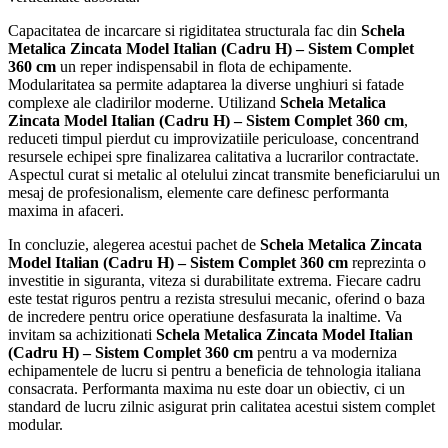
Capacitatea de incarcare si rigiditatea structurala fac din
Schela
Metalica Zincata Model Italian (Cadru H) – Sistem Complet
360 cm
un reper indispensabil in flota de echipamente.
Modularitatea sa permite adaptarea la diverse unghiuri si fatade
complexe ale cladirilor moderne. Utilizand
Schela Metalica
Zincata Model Italian (Cadru H) – Sistem Complet 360 cm
,
reduceti timpul pierdut cu improvizatiile periculoase, concentrand
resursele echipei spre finalizarea calitativa a lucrarilor contractate.
Aspectul curat si metalic al otelului zincat transmite beneficiarului un
mesaj de profesionalism, elemente care definesc performanta
maxima in afaceri.
In concluzie, alegerea acestui pachet de
Schela Metalica Zincata
Model Italian (Cadru H) – Sistem Complet 360 cm
reprezinta o
investitie in siguranta, viteza si durabilitate extrema. Fiecare cadru
este testat riguros pentru a rezista stresului mecanic, oferind o baza
de incredere pentru orice operatiune desfasurata la inaltime. Va
invitam sa achizitionati
Schela Metalica Zincata Model Italian
(Cadru H) – Sistem Complet 360 cm
pentru a va moderniza
echipamentele de lucru si pentru a beneficia de tehnologia italiana
consacrata. Performanta maxima nu este doar un obiectiv, ci un
standard de lucru zilnic asigurat prin calitatea acestui sistem complet
modular.