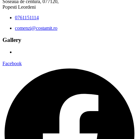
Soseaua de centura, 077120,
Popesti Leordeni
0761151114
comenzi@costamit.ro
Gallery
Facebook