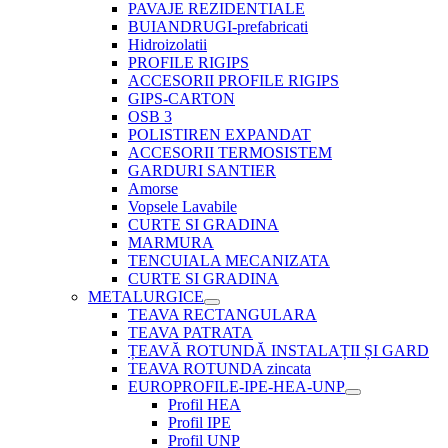
PAVAJE REZIDENTIALE
BUIANDRUGI-prefabricati
Hidroizolatii
PROFILE RIGIPS
ACCESORII PROFILE RIGIPS
GIPS-CARTON
OSB 3
POLISTIREN EXPANDAT
ACCESORII TERMOSISTEM
GARDURI SANTIER
Amorse
Vopsele Lavabile
CURTE SI GRADINA
MARMURA
TENCUIALA MECANIZATA
CURTE SI GRADINA
METALURGICE
TEAVA RECTANGULARA
TEAVA PATRATA
ȚEAVĂ ROTUNDĂ INSTALAȚII ȘI GARD
TEAVA ROTUNDA zincata
EUROPROFILE-IPE-HEA-UNP
Profil HEA
Profil IPE
Profil UNP