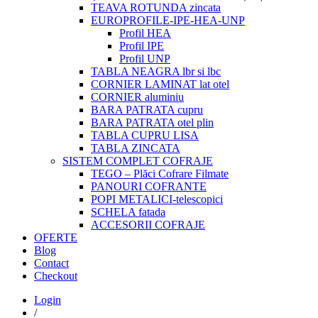
TEAVA ROTUNDA zincata
EUROPROFILE-IPE-HEA-UNP
Profil HEA
Profil IPE
Profil UNP
TABLA NEAGRA lbr si lbc
CORNIER LAMINAT lat otel
CORNIER aluminiu
BARA PATRATA cupru
BARA PATRATA otel plin
TABLA CUPRU LISA
TABLA ZINCATA
SISTEM COMPLET COFRAJE
TEGO – Plăci Cofrare Filmate
PANOURI COFRANTE
POPI METALICI-telescopici
SCHELA fatada
ACCESORII COFRAJE
OFERTE
Blog
Contact
Checkout
Login
/