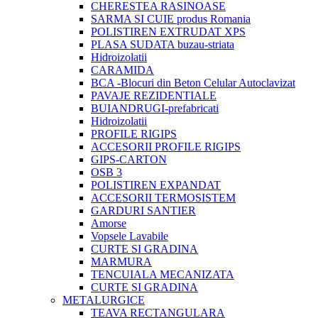
CHERESTEA RASINOASE
SARMA SI CUIE produs Romania
POLISTIREN EXTRUDAT XPS
PLASA SUDATA buzau-striata
Hidroizolatii
CARAMIDA
BCA -Blocuri din Beton Celular Autoclavizat
PAVAJE REZIDENTIALE
BUIANDRUGI-prefabricati
Hidroizolatii
PROFILE RIGIPS
ACCESORII PROFILE RIGIPS
GIPS-CARTON
OSB 3
POLISTIREN EXPANDAT
ACCESORII TERMOSISTEM
GARDURI SANTIER
Amorse
Vopsele Lavabile
CURTE SI GRADINA
MARMURA
TENCUIALA MECANIZATA
CURTE SI GRADINA
METALURGICE
TEAVA RECTANGULARA