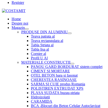
Register
Home
Despre noi
Magazin
PRODUSE DIN ALUMINIU
Teava patrata al
Teava rectangulara al
Tabla Striata al
Tabla lisa al
Cornier al
Profil U Al
MATERIALE CONSTRUCTII
PANOU GARD BORDURAT sistem complet
CIMENT SI MORTARE
OTEL BETON bara si fasonat
CHERESTEA RASINOASE
SARMA SI CUIE produs Romania
POLISTIREN EXTRUDAT XPS
PLASA SUDATA buzau-striata
Hidroizolatii
CARAMIDA
BCA -Blocuri din Beton Celular Autoclavizat