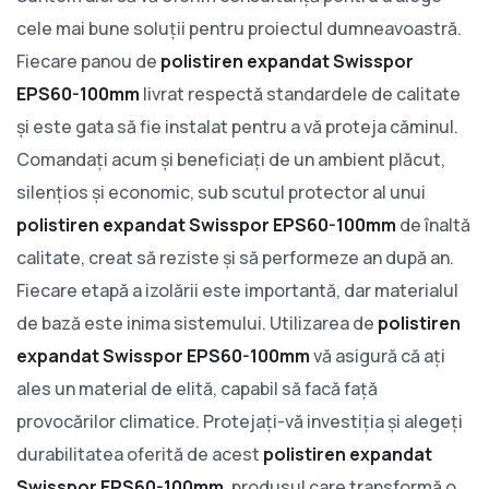
cele mai bune soluții pentru proiectul dumneavoastră.
Fiecare panou de
polistiren expandat Swisspor
EPS60-100mm
livrat respectă standardele de calitate
și este gata să fie instalat pentru a vă proteja căminul.
Comandați acum și beneficiați de un ambient plăcut,
silențios și economic, sub scutul protector al unui
polistiren expandat Swisspor EPS60-100mm
de înaltă
calitate, creat să reziste și să performeze an după an.
Fiecare etapă a izolării este importantă, dar materialul
de bază este inima sistemului. Utilizarea de
polistiren
expandat Swisspor EPS60-100mm
vă asigură că ați
ales un material de elită, capabil să facă față
provocărilor climatice. Protejați-vă investiția și alegeți
durabilitatea oferită de acest
polistiren expandat
Swisspor EPS60-100mm
, produsul care transformă o