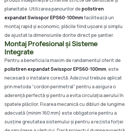
planeitate. Utilizarea panourilor de
polistiren
expandat Swisspor EPS60-100mm
facilitează un
montaj rapid și economic, plăcile fiind ușoare și simplu
de ajustat la dimensiunile dorite direct pe șantier.
Montaj Profesional și Sisteme
Integrate
Pentru a beneficia la maxim de randamentul oferit de
polistiren expandat Swisspor EPS60-100mm
, este
necesară o instalare corectă. Adezivul trebuie aplicat
prin metoda “cordon perimetral” pentru a asigura o
aderență perfectă și pentru a evita circulația aerului în
spatele plăcilor. Fixarea mecanică cu dibluri de lungime
adecvată (minim 160 mm) este obligatorie pentru a
susține greutatea sistemului și pentru a rezista forței
de smulgere a vântului. Dacă proiectul dumneavoastră