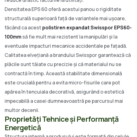
Densitatea EPS 60 oferă acestui panou o rigiditate
structurală superioară față de variantele mai ușoare,
făcând ca acest
polistiren expandat Swisspor EPS60-
100mm
să fie mult mai rezistent la manipulări și la
eventuale impacturi mecanice accidentale pe fațadă.
Calitatea elvețiană a brandului Swisspor garantează că
plăcile sunt tăiate cu precizie și că materialul nu se
contractă în timp. Această stabilitate dimensională
este crucială pentru a evita micro-fisurile care pot
apărea în tencuiala decorativă, asigurând o estetică
impecabilă a casei dumneavoastră pe parcursul mai
multor decenii.
Proprietăți Tehnice și Performanță
Energetică
Structura internă a produsului este formată din celule