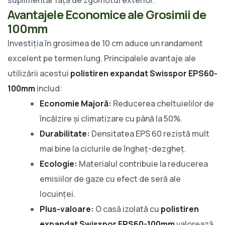
Avantajele Economice ale Grosimii de
100mm
Investiția în grosimea de 10 cm aduce un randament
excelent pe termen lung. Principalele avantaje ale
utilizării acestui
polistiren expandat Swisspor EPS60-
100mm
includ:
Economie Majoră:
Reducerea cheltuielilor de
încălzire și climatizare cu până la 50%.
Durabilitate:
Densitatea EPS 60 rezistă mult
mai bine la ciclurile de îngheț-dezgheț.
Ecologie:
Materialul contribuie la reducerea
emisiilor de gaze cu efect de seră ale
locuinței.
Plus-valoare:
O casă izolată cu
polistiren
expandat Swisspor EPS60-100mm
valorează