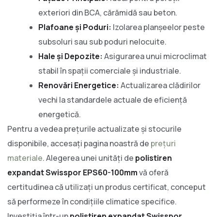
exteriori din BCA, cărămidă sau beton.
Plafoane și Poduri:
Izolarea planșeelor peste
subsoluri sau sub poduri nelocuite.
Hale și Depozite:
Asigurarea unui microclimat
stabil în spații comerciale și industriale.
Renovări Energetice:
Actualizarea clădirilor
vechi la standardele actuale de eficiență
energetică.
Pentru a vedea prețurile actualizate și stocurile
disponibile, accesați pagina noastră de
prețuri
materiale
. Alegerea unei unități de
polistiren
expandat Swisspor EPS60-100mm
vă oferă
certitudinea că utilizați un produs certificat, conceput
să performeze în condițiile climatice specifice.
Investiția într-un
polistiren expandat Swisspor