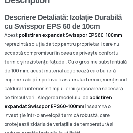
Description
Descriere Detaliată: Izolație Durabilă
cu Swisspor EPS 60 de 10cm
Acest
polistiren expandat Swisspor EPS60-100mm
reprezintă soluția de top pentru proprietarii care nu
acceptă compromisuri în ceea ce privește confortul
termic și rezistența fațadei. Cu o grosime substanțială
de 100 mm, acest material acționează ca o barieră
impenetrabilă împotriva transferului termic, menținând
căldura la interior în timpul iernii și răcoarea necesară
pe timpul verii. Alegerea modelului de
polistiren
expandat Swisspor EPS60-100mm
înseamnă o
investiție într-o anvelopă termică robustă, care
protejează zidăria de variațiile de temperatură și
reduce drastic facturile la utilități.