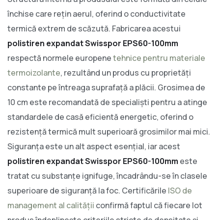
închise care rețin aerul, oferind o conductivitate
termică extrem de scăzută. Fabricarea acestui
polistiren expandat Swisspor EPS60-100mm
respectă normele europene
tehnice pentru materiale
termoizolante
, rezultând un produs cu proprietăți
constante pe întreaga suprafață a plăcii. Grosimea de
10 cm este recomandată de specialiști pentru a atinge
standardele de casă eficientă energetic, oferind o
rezistență termică mult superioară grosimilor mai mici.
Siguranța este un alt aspect esențial, iar acest
polistiren expandat Swisspor EPS60-100mm
este
tratat cu substanțe ignifuge, încadrându-se în clasele
superioare de siguranță la foc. Certificările
ISO de
management al calității
confirmă faptul că fiecare lot
produs îndeplinește criteriile stricte de densitate și