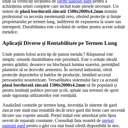
uitați să verificați secțiunea de
oferte panouri gard
pentru a
achiziționa seturi complete care includ toate piesele necesare. Un
sistem de
plasă bordurată zincată 1500x2000x4.2mm
instalat
profesional va necesita mentenanță zero, oferind protecție și liniște
proprietarului pe termen lung, indiferent de expunerea la soare sau
intemperii. Durabilitatea este cuvântul de ordine pentru aceste soluții
metalice.
Aplicații Diverse și Rentabilitate pe Termen Lung
Unde putem folosi acest tip de panou metalic? Răspunsul este
simplu: oriunde durabilitatea este prioritară. Este o soluție ideală
pentru grădini, deoarece nu blochează lumina soarelui, permițând
plantelor să se dezvolte armonios. În sectorul industrial, oferă
protecție depozitelor și halelor de producție, limitând accesul
persoanelor neautorizate. Versatilitatea sistemului face ca această
plasă bordurată zincată 1500x2000x4.2mm
să fie populară și
pentru instituții publice precum școli, spitale sau terenuri de sport
unde siguranța utilizatorilor este esențială.
Analizând costurile pe termen lung, investiția în sisteme de gard
zincat este mult mai rentabilă decât orice gard din lemn care necesită
lăcuire sau vopsire anuală. Prețul inițial este amortizat prin lipsa
nevoii de reparații constante. Consultați lista noastră de
prețuri
panouri gard
pentru a găsi cea mai bună ofertă disponibilă în stoc.