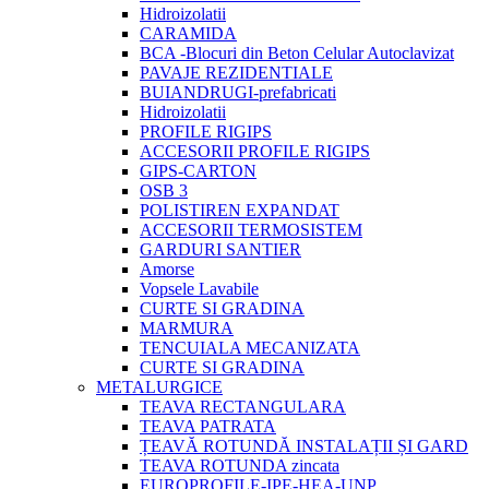
Hidroizolatii
CARAMIDA
BCA -Blocuri din Beton Celular Autoclavizat
PAVAJE REZIDENTIALE
BUIANDRUGI-prefabricati
Hidroizolatii
PROFILE RIGIPS
ACCESORII PROFILE RIGIPS
GIPS-CARTON
OSB 3
POLISTIREN EXPANDAT
ACCESORII TERMOSISTEM
GARDURI SANTIER
Amorse
Vopsele Lavabile
CURTE SI GRADINA
MARMURA
TENCUIALA MECANIZATA
CURTE SI GRADINA
METALURGICE
TEAVA RECTANGULARA
TEAVA PATRATA
ȚEAVĂ ROTUNDĂ INSTALAȚII ȘI GARD
TEAVA ROTUNDA zincata
EUROPROFILE-IPE-HEA-UNP