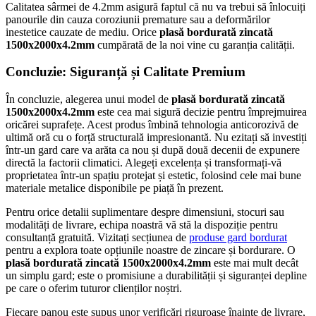
Calitatea sârmei de 4.2mm asigură faptul că nu va trebui să înlocuiți
panourile din cauza coroziunii premature sau a deformărilor
inestetice cauzate de mediu. Orice
plasă bordurată zincată
1500x2000x4.2mm
cumpărată de la noi vine cu garanția calității.
Concluzie: Siguranță și Calitate Premium
În concluzie, alegerea unui model de
plasă bordurată zincată
1500x2000x4.2mm
este cea mai sigură decizie pentru împrejmuirea
oricărei suprafețe. Acest produs îmbină tehnologia anticorozivă de
ultimă oră cu o forță structurală impresionantă. Nu ezitați să investiți
într-un gard care va arăta ca nou și după două decenii de expunere
directă la factorii climatici. Alegeți excelența și transformați-vă
proprietatea într-un spațiu protejat și estetic, folosind cele mai bune
materiale metalice disponibile pe piață în prezent.
Pentru orice detalii suplimentare despre dimensiuni, stocuri sau
modalități de livrare, echipa noastră vă stă la dispoziție pentru
consultanță gratuită. Vizitați secțiunea de
produse gard bordurat
pentru a explora toate opțiunile noastre de zincare și bordurare. O
plasă bordurată zincată 1500x2000x4.2mm
este mai mult decât
un simplu gard; este o promisiune a durabilității și siguranței depline
pe care o oferim tuturor clienților noștri.
Fiecare panou este supus unor verificări riguroase înainte de livrare,