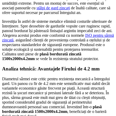
umidității extreme. Pentru un montaj de succes, este esențial să
asociați panourile cu
stâlpi de gard zincați
de înaltă calitate, care să
ofere suportul necesar pe parcursul întregului an.
Investiția în astfel de sisteme metalice elimină costurile ulterioare de
întreținere. Spre deosebire de gardurile vopsite care ruginesc rapid,
panoul bordurat își păstrează finisajul argintiu impecabil zeci de ani.
Alegerea acestui produs este conformă cu normele
ISO pentru sârmă
zincată
, asigurând clienții de proveniența controlată a oțelului și de
respectarea standardelor de siguranță europene. Produsul este o
soluție ecologică și sustenabilă pentru protejarea terenurilor.
Calitatea unei piese de
plasă bordurată zincată
1500x2000x4.2mm
se vede în rezistența stratului protector.
Analiza tehnică: Avantajele Firului de 4.2 mm
Diametrul sârmei este critic pentru rezistența mecanică a întregului
gard. Un panou cu fir de 4.2 mm este semnificativ mai stabil decât
variantele economice găsite frecvent pe piață. Această structură
rezistă la șocuri mecanice și presiuni laterale fără a se deteriora. În
plus, sârma groasă este mult mai greu de tăiat cu clești obișnuiți,
sporind considerabil gradul de siguranță al perimetrului
dumneavoastră personal sau comercial. Investind într-o
plasă
bordurată zincată 1500x2000x4.2mm
, beneficiați de o barieră