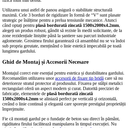
fizică mult mai densă.
Utilizarea unui astfel de panou asigură o stabilitate structurală
maximă. Cele 3 borduri de rigidizare în formă de “V” sunt plasate
strategic pe înălțime pentru a prelua tensiunile mecanice. Atunci
când optați pentru
plasă bordurată zincată 1500x2000x4.2mm
,
alegeți un produs robust, gândit să reziste în medii solicitante, de la
zone rezidențiale liniștite până la șantiere sau parcuri industriale
aglomerate. Grosimea firului garantează că ansamblul nu se va îndoi
sub propria greutate, menținând o linie estetică impecabilă pe toată
lungimea gardului.
Ghid de Montaj și Accesorii Necesare
Montajul corect este esențial pentru estetica și durabilitatea gardului.
Recomandăm utilizarea unor
accesorii de fixare tip bridă
care să nu
deterioreze stratul protector al produsului. Fixarea pe stâlpi metalici
rectangulari oferă un aspect modern și curat. Datorită preciziei de
fabricație, elementele de
plasă bordurată zincată
1500x2000x4.2mm
se aliniază perfect pe verticală și orizontală,
creând o linie continuă și elegantă care sporește prestigiul proprietății
împrejmuite.
Fie că montați gardul pe o fundație de beton sau direct în pământ,
rigiditatea firului facilitează manipularea în timpul execuției. Nu