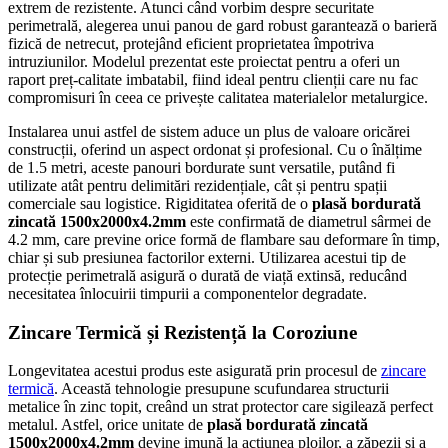
extrem de rezistente. Atunci când vorbim despre securitate
perimetrală, alegerea unui panou de gard robust garantează o barieră
fizică de netrecut, protejând eficient proprietatea împotriva
intruziunilor. Modelul prezentat este proiectat pentru a oferi un
raport preț-calitate imbatabil, fiind ideal pentru clienții care nu fac
compromisuri în ceea ce privește calitatea materialelor metalurgice.
Instalarea unui astfel de sistem aduce un plus de valoare oricărei
construcții, oferind un aspect ordonat și profesional. Cu o înălțime
de 1.5 metri, aceste panouri bordurate sunt versatile, putând fi
utilizate atât pentru delimitări rezidențiale, cât și pentru spații
comerciale sau logistice. Rigiditatea oferită de o
plasă bordurată
zincată 1500x2000x4.2mm
este confirmată de diametrul sârmei de
4.2 mm, care previne orice formă de flambare sau deformare în timp,
chiar și sub presiunea factorilor externi. Utilizarea acestui tip de
protecție perimetrală asigură o durată de viață extinsă, reducând
necesitatea înlocuirii timpurii a componentelor degradate.
Zincare Termică și Rezistență la Coroziune
Longevitatea acestui produs este asigurată prin procesul de
zincare
termică
. Această tehnologie presupune scufundarea structurii
metalice în zinc topit, creând un strat protector care sigilează perfect
metalul. Astfel, orice unitate de
plasă bordurată zincată
1500x2000x4.2mm
devine imună la acțiunea ploilor, a zăpezii și a