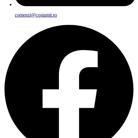
comenzi@costamit.ro