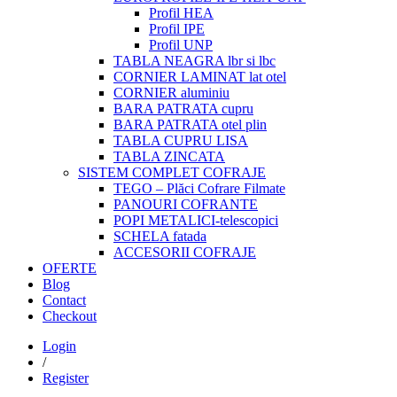
Profil HEA
Profil IPE
Profil UNP
TABLA NEAGRA lbr si lbc
CORNIER LAMINAT lat otel
CORNIER aluminiu
BARA PATRATA cupru
BARA PATRATA otel plin
TABLA CUPRU LISA
TABLA ZINCATA
SISTEM COMPLET COFRAJE
TEGO – Plăci Cofrare Filmate
PANOURI COFRANTE
POPI METALICI-telescopici
SCHELA fatada
ACCESORII COFRAJE
OFERTE
Blog
Contact
Checkout
Login
/
Register