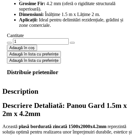
Grosime Fir:
4.2 mm (oferă o rigiditate structurală
superioară).
Dimensiuni:
Înălțime 1.5 m x Lățime 2 m.
Aplicații:
Ideal pentru delimitări rezidențiale, grădini și
zone comerciale.
Cantitate
Plasa
bordurata
Adaugă în coș
1500x2000x4,2mm
Adaugă în lista cu preferințe
zincat
Adaugă în lista cu preferințe
quantity
Distribuie prietenilor
Description
Descriere Detaliată: Panou Gard 1.5m x
2m x 4.2mm
Această
plasă bordurată zincată 1500x2000x4.2mm
reprezintă
soluția optimă pentru realizarea unor împrejmuiri durabile, estetice și