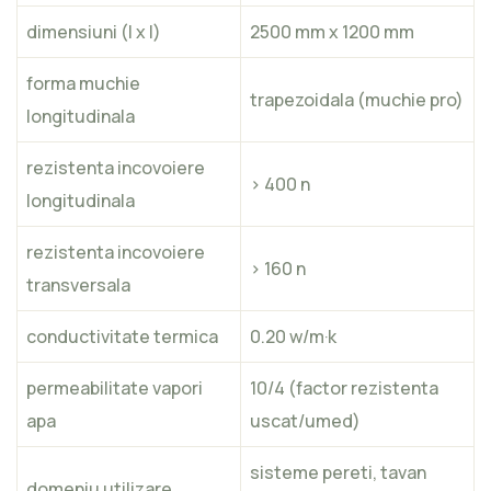
dimensiuni (l x l)
2500 mm x 1200 mm
forma muchie
trapezoidala (muchie pro)
longitudinala
rezistenta incovoiere
> 400 n
longitudinala
rezistenta incovoiere
> 160 n
transversala
conductivitate termica
0.20 w/m·k
permeabilitate vapori
10/4 (factor rezistenta
apa
uscat/umed)
sisteme pereti, tavan
domeniu utilizare