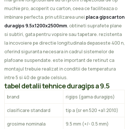
muchie pro, acoperit cu carton, ceea ce faciliteaza o
imbinare perfecta. prin utilizarea unei
placa gipscarton
duragips 9.5x1200x2500mm
, obtineti suprafete plane
si subtiri, gata pentru vopsire sau tapetare. rezistenta
la incovoiere pe directie longitudinala depaseste 400 n,
oferind siguranta necesara in cadrul sistemelor de
plafoane suspendate. este important de retinut ca
montajul trebuie realizat in conditii de temperatura
intre 5 si 40 de grade celsius.
tabel detalii tehnice duragips a 9.5
brand
rigips (gama duragips)
clasificare standard
tip a (sr en 520 +a1:2010)
grosime nominala
9.5 mm (+/- 0.5 mm)