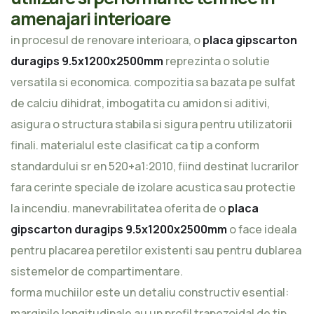
amenajari interioare
in procesul de renovare interioara, o
placa gipscarton
duragips 9.5x1200x2500mm
reprezinta o solutie
versatila si economica. compozitia sa bazata pe sulfat
de calciu dihidrat, imbogatita cu amidon si aditivi,
asigura o structura stabila si sigura pentru utilizatorii
finali. materialul este clasificat ca tip a conform
standardului sr en 520+a1:2010, fiind destinat lucrarilor
fara cerinte speciale de izolare acustica sau protectie
la incendiu. manevrabilitatea oferita de o
placa
gipscarton duragips 9.5x1200x2500mm
o face ideala
pentru placarea peretilor existenti sau pentru dublarea
sistemelor de compartimentare.
forma muchiilor este un detaliu constructiv esential:
marginile longitudinale au un profil trapezoidal de tip