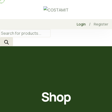
Skip
to
content
/
Login
Register
Products
search
Shop