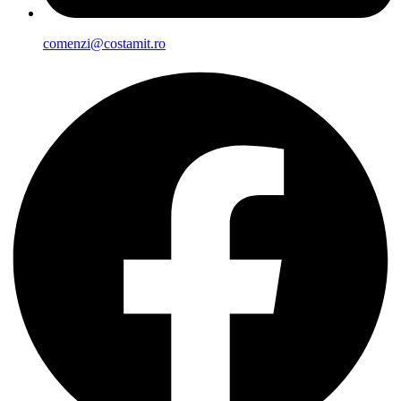
comenzi@costamit.ro