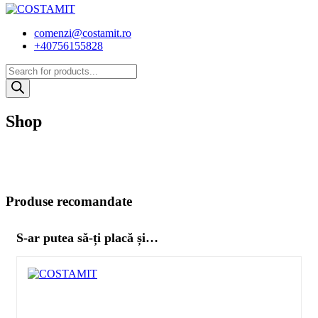
comenzi@costamit.ro
+40756155828
Products
search
Shop
Produse recomandate
S-ar putea să-ți placă și…