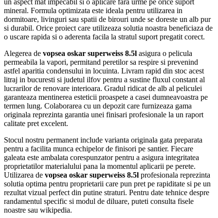
un aspect mat impecabil si o aplicare fara urme pe orice suport
mineral. Formula optimizata este ideala pentru utilizarea in
dormitoare, livinguri sau spatii de birouri unde se doreste un alb pur
si durabil. Orice proiect care utilizeaza solutia noastra beneficiaza de
o uscare rapida si o aderenta facila la stratul suport pregatit corect.
Alegerea de
vopsea oskar superweiss 8.5l
asigura o pelicula
permeabila la vapori, permitand peretilor sa respire si prevenind
astfel aparitia condensului in locuinta. Livram rapid din stoc acest
litraj in bucuresti si judetul ilfov pentru a sustine fluxul constant al
lucrarilor de renovare interioara. Gradul ridicat de alb al peliculei
garanteaza mentinerea esteticii proaspete a casei dumneavoastra pe
termen lung. Colaborarea cu un depozit care furnizeaza gama
originala reprezinta garantia unei finisari profesionale la un raport
calitate pret excelent.
Stocul nostru permanent include varianta originala gata preparata
pentru a facilita munca echipelor de finisori pe santier. Fiecare
galeata este ambalata corespunzator pentru a asigura integritatea
proprietatilor materialului pana la momentul aplicarii pe perete.
Utilizarea de
vopsea oskar superweiss 8.5l
profesionala reprezinta
solutia optima pentru proprietarii care pun pret pe rapiditate si pe un
rezultat vizual perfect din putine straturi. Pentru date tehnice despre
randamentul specific si modul de diluare, puteti consulta fisele
noastre sau wikipedia.