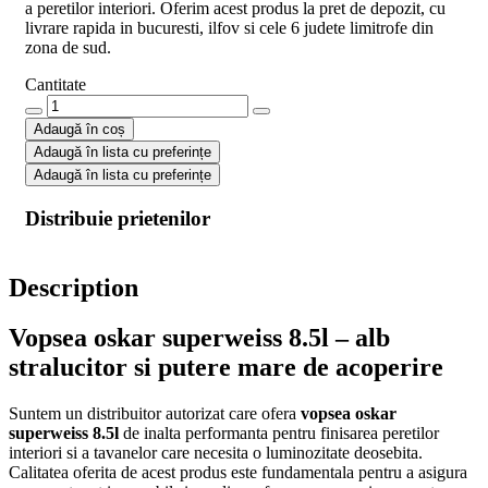
a peretilor interiori. Oferim acest produs la pret de depozit, cu
livrare rapida in bucuresti, ilfov si cele 6 judete limitrofe din
zona de sud.
Cantitate
Oskar
superweiss
Adaugă în coș
8.5l
Adaugă în lista cu preferințe
Mat
Adaugă în lista cu preferințe
quantity
Distribuie prietenilor
Description
Vopsea oskar superweiss 8.5l – alb
stralucitor si putere mare de acoperire
Suntem un distribuitor autorizat care ofera
vopsea oskar
superweiss 8.5l
de inalta performanta pentru finisarea peretilor
interiori si a tavanelor care necesita o luminozitate deosebita.
Calitatea oferita de acest produs este fundamentala pentru a asigura