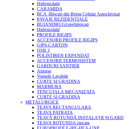
Hidroizolatii
CARAMIDA
BCA -Blocuri din Beton Celular Autoclavizat
PAVAJE REZIDENTIALE
BUIANDRUGI-prefabricati
Hidroizolatii
PROFILE RIGIPS
ACCESORII PROFILE RIGIPS
GIPS-CARTON
OSB 3
POLISTIREN EXPANDAT
ACCESORII TERMOSISTEM
GARDURI SANTIER
Amorse
Vopsele Lavabile
CURTE SI GRADINA
MARMURA
TENCUIALA MECANIZATA
CURTE SI GRADINA
METALURGICE
TEAVA RECTANGULARA
TEAVA PATRATA
ȚEAVĂ ROTUNDĂ INSTALAȚII ȘI GARD
TEAVA ROTUNDA zincata
EUROPROFILE-IPE-HEA-UNP