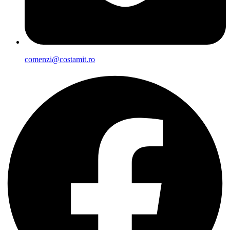
comenzi@costamit.ro