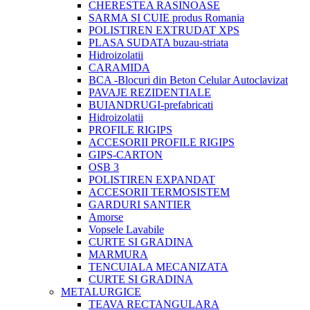
CHERESTEA RASINOASE
SARMA SI CUIE produs Romania
POLISTIREN EXTRUDAT XPS
PLASA SUDATA buzau-striata
Hidroizolatii
CARAMIDA
BCA -Blocuri din Beton Celular Autoclavizat
PAVAJE REZIDENTIALE
BUIANDRUGI-prefabricati
Hidroizolatii
PROFILE RIGIPS
ACCESORII PROFILE RIGIPS
GIPS-CARTON
OSB 3
POLISTIREN EXPANDAT
ACCESORII TERMOSISTEM
GARDURI SANTIER
Amorse
Vopsele Lavabile
CURTE SI GRADINA
MARMURA
TENCUIALA MECANIZATA
CURTE SI GRADINA
METALURGICE
TEAVA RECTANGULARA