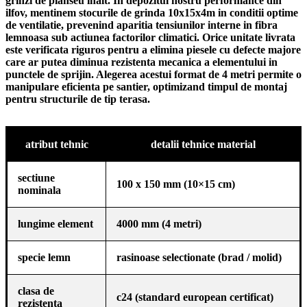
grinzi de planseu inalt. In depozitul nostru performance din
ilfov, mentinem stocurile de
grinda 10x15x4m
in conditii optime
de ventilatie, prevenind aparitia tensiunilor interne in fibra
lemnoasa sub actiunea factorilor climatici. Orice unitate livrata
este verificata riguros pentru a elimina piesele cu defecte majore
care ar putea diminua rezistenta mecanica a elementului in
punctele de sprijin. Alegerea acestui format de 4 metri permite o
manipulare eficienta pe santier, optimizand timpul de montaj
pentru structurile de tip terasa.
atribut tehnic
detalii tehnice material
sectiune
100 x 150 mm (10×15 cm)
nominala
lungime element
4000 mm (4 metri)
specie lemn
rasinoase selectionate (brad / molid)
clasa de
c24 (standard european certificat)
rezistenta