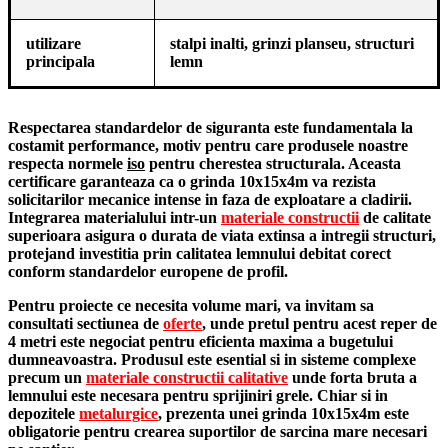
utilizare
stalpi inalti, grinzi planseu, structuri
principala
lemn
Respectarea standardelor de siguranta este fundamentala la
costamit performance, motiv pentru care produsele noastre
respecta normele
iso
pentru cherestea structurala. Aceasta
certificare garanteaza ca o
grinda 10x15x4m
va rezista
solicitarilor mecanice intense in faza de exploatare a cladirii.
Integrarea materialului intr-un
materiale constructii
de calitate
superioara asigura o durata de viata extinsa a intregii structuri,
protejand investitia prin calitatea lemnului debitat corect
conform standardelor europene de profil.
Pentru proiecte ce necesita volume mari, va invitam sa
consultati sectiunea de
oferte
, unde pretul pentru acest reper de
4 metri este negociat pentru eficienta maxima a bugetului
dumneavoastra. Produsul este esential si in sisteme complexe
precum un
materiale constructii calitative
unde forta bruta a
lemnului este necesara pentru sprijiniri grele. Chiar si in
depozitele
metalurgice
, prezenta unei
grinda 10x15x4m
este
obligatorie pentru crearea suportilor de sarcina mare necesari