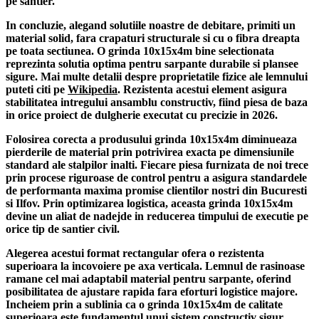
pe santier.
In concluzie, alegand solutiile noastre de debitare, primiti un
material solid, fara crapaturi structurale si cu o fibra dreapta
pe toata sectiunea. O
grinda 10x15x4m
bine selectionata
reprezinta solutia optima pentru sarpante durabile si plansee
sigure. Mai multe detalii despre proprietatile fizice ale lemnului
puteti citi pe
Wikipedia
. Rezistenta acestui element asigura
stabilitatea intregului ansamblu constructiv, fiind piesa de baza
in orice proiect de dulgherie executat cu precizie in 2026.
Folosirea corecta a produsului
grinda 10x15x4m
diminueaza
pierderile de material prin potrivirea exacta pe dimensiunile
standard ale stalpilor inalti. Fiecare piesa furnizata de noi trece
prin procese riguroase de control pentru a asigura standardele
de performanta maxima promise clientilor nostri din Bucuresti
si Ilfov. Prin optimizarea logistica, aceasta
grinda 10x15x4m
devine un aliat de nadejde in reducerea timpului de executie pe
orice tip de santier civil.
Alegerea acestui format rectangular ofera o rezistenta
superioara la incovoiere pe axa verticala. Lemnul de rasinoase
ramane cel mai adaptabil material pentru sarpante, oferind
posibilitatea de ajustare rapida fara eforturi logistice majore.
Incheiem prin a sublinia ca o
grinda 10x15x4m
de calitate
superioara este fundamentul unui sistem constructiv sigur,