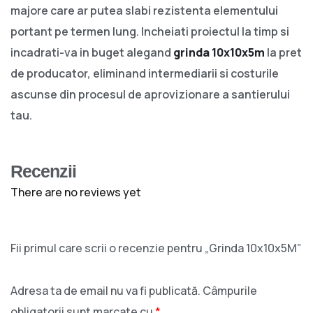
majore care ar putea slabi rezistenta elementului
portant pe termen lung. Incheiati proiectul la timp si
incadrati-va in buget alegand
grinda 10x10x5m
la pret
de producator, eliminand intermediarii si costurile
ascunse din procesul de aprovizionare a santierului
tau.
Recenzii
There are no reviews yet
Fii primul care scrii o recenzie pentru „Grinda 10x10x5M”
Adresa ta de email nu va fi publicată.
Câmpurile
obligatorii sunt marcate cu
*