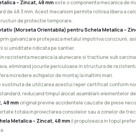
etalica – Zincat, 48 mm
este o componenta mecanica de mare 
dard de 48.3 mm. Acest mecanism permite rotirea libera a cel
structuri de protectie temporare.
otativ (Morseta Orientabila) pentru Schela Metalica – Zi
 prin galvanizare protejeaza metalul impotriva coroziunii, as
 si umiditate ridicata pe santier.
in rezistenta mecanica la alunecare si tractiune sub sarcina.
va, eliminand jocurile periculoase in structura de rezistent
era incredere echipelor de montaj la inaltimi mari.
 sustinuta de utilizarea acestui reper certificat conform 
r standard, reducand timpul alocat asamblarii elementelor d
t, 48 mm
original previne accidentele cauzate de piese nec
rtate totala in proiectarea consolelor sau a zonelor de trece
hela Metalica – Zincat, 48 mm
il propulseaza in topul prefer
a.