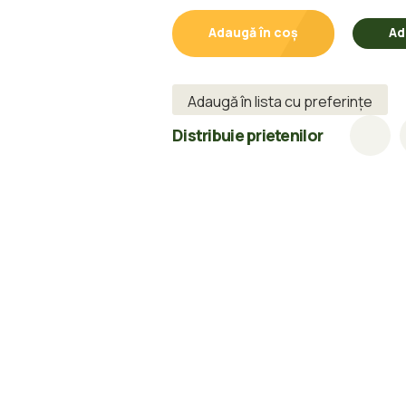
Orientabilă)
Adaugă în coș
Ad
pentru
Schelă
Adaugă în lista cu preferințe
Metalică
–
Distribuie prietenilor
Zincat,
48
mm
quantity