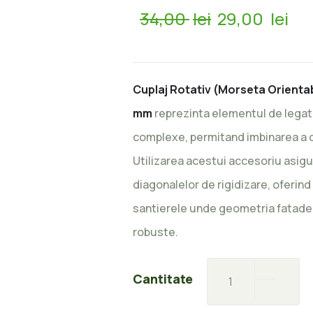
Prețul
Pr
34,00
lei
29,00
lei
inițial
cu
a
es
fost:
29
34,00 lei.
Cuplaj Rotativ (Morseta Orientab
mm
reprezinta elementul de legat
complexe, permitand imbinarea a d
Utilizarea acestui accesoriu asigu
diagonalelor de rigidizare, oferin
santierele unde geometria fatadelo
robuste.
Cuplaj
Cantitate
Rotativ
(Morsetă