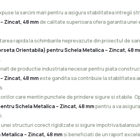
se la sarcini mari pentru a asigura stabilitatea intregii str
 – Zincat, 48 mm
de calitate superioara ofera garantia unei e
a rapida la schimbarile neprevazute din proiectul de santier 
orseta Orientabila) pentru Schela Metalica – Zincat, 48 
.
nalt de productie industriala necesar pentru piata constructi
 – Zincat, 48 mm
este gandita sa contribuie la stabilitatea an
a.
esoriilor care mentin punctele de prindere sigure si stabile. 
pentru Schela Metalica – Zincat, 48 mm
pentru a va asigura
i.
 unei structuri corect rigidizate si sigure impotriva balans
 Metalica – Zincat, 48 mm
si beneficiati de un raport excel