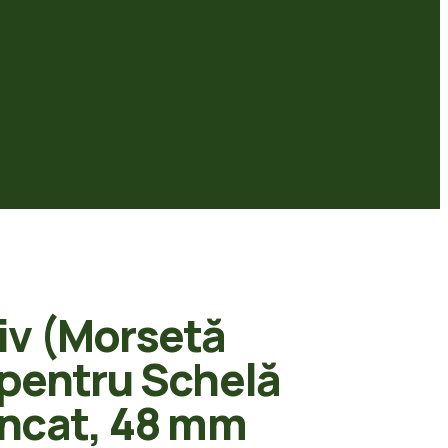
iv (Morsetă
 pentru Schelă
incat, 48 mm