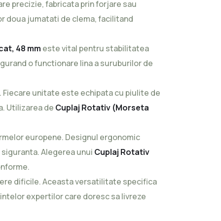
precizie, fabricata prin forjare sau
or doua jumatati de clema, facilitand
ncat, 48 mm
este vital pentru stabilitatea
igurand o functionare lina a suruburilor de
 Fiecare unitate este echipata cu piulite de
a. Utilizarea de
Cuplaj Rotativ (Morseta
normelor europene. Designul ergonomic
e siguranta. Alegerea unui
Cuplaj Rotativ
onforme.
re dificile. Aceasta versatilitate specifica
intelor expertilor care doresc sa livreze