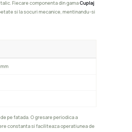
 metalic. Fiecare componenta din gama
Cuplaj
petate si la socuri mecanice, mentinandu-si
8 mm
 de pe fatada. O gresare periodica a
re constanta si faciliteaza operatiunea de