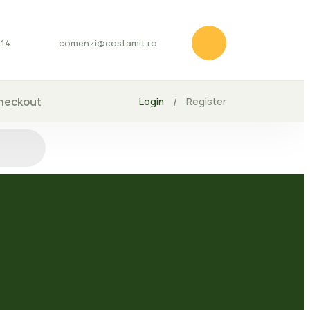
114
comenzi@costamit.ro
heckout
/
Login
Register