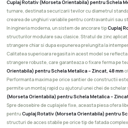
Cuplaj Rotativ (Morseta Orientabila) pentru Schela M
turnare, destinata securizarii tevilor cu diametrul stan
crearea de unghiuri variabile pentru contravantuiri sau 
In ingineria moderna, un sistem de ancorare tip
Cuplaj R
structurilor modulare sau clasice. Stratul de zinc aplicat
strangere chiar si dupa expunerea prelungita la intemperii
Calitatea superioara regasita in acest model se reflecta 
strangere robuste, care garanteaza o fixare ferma pe tea
Orientabila) pentru Schela Metalica – Zincat, 48 mm
of
Performanta maxima pe orice santier de constructii este
permite un montaj rapid cu ajutorul unei chei de schela
(Morseta Orientabila) pentru Schela Metalica – Zinca
Spre deosebire de cuplajele fixe, aceasta piesa ofera libe
pentru
Cuplaj Rotativ (Morseta Orientabila) pentru Sc
structuri de acces stabile pe orice tip de fatada complex