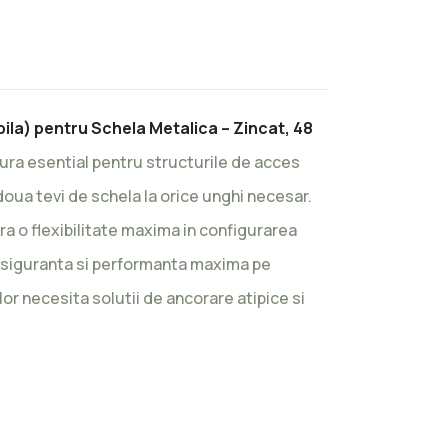
ețul
rent
te:
,00 lei.
ila) pentru Schela Metalica – Zincat, 48
ura esential pentru structurile de acces
oua tevi de schela la orice unghi necesar.
ra o flexibilitate maxima in configurarea
d siguranta si performanta maxima pe
r necesita solutii de ancorare atipice si