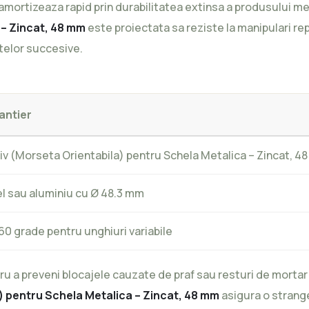
se amortizeaza rapid prin durabilitatea extinsa a produsului
 – Zincat, 48 mm
este proiectata sa reziste la manipulari re
telor succesive.
antier
iv (Morseta Orientabila) pentru Schela Metalica – Zincat, 4
l sau aluminiu cu Ø 48.3 mm
360 grade pentru unghiuri variabile
tru a preveni blocajele cauzate de praf sau resturi de mortar
) pentru Schela Metalica – Zincat, 48 mm
asigura o strange