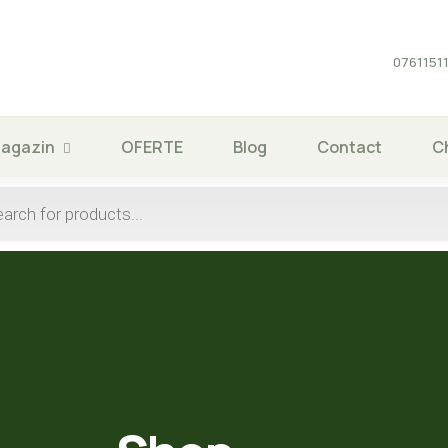
0761151
agazin
OFERTE
Blog
Contact
C
s