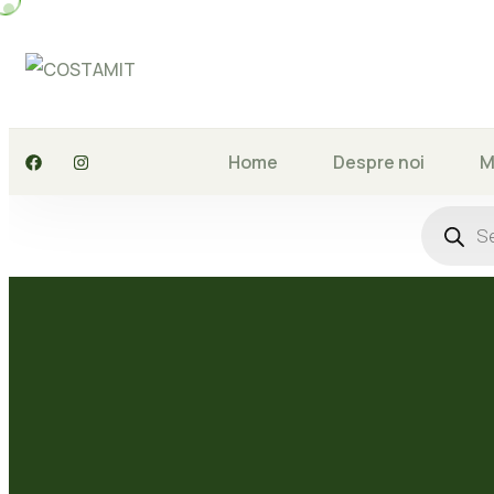
Skip
to
content
Home
Despre noi
M
Product
search