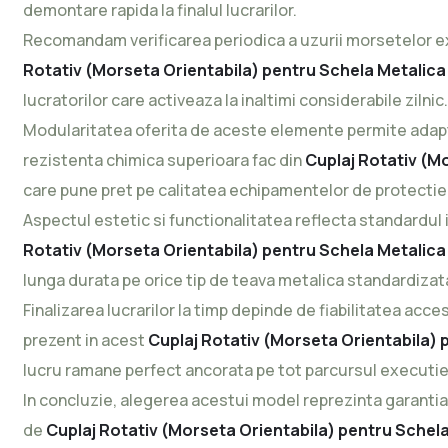
demontare rapida la finalul lucrarilor.
Recomandam verificarea periodica a uzurii morsetelor expu
Rotativ (Morseta Orientabila) pentru Schela Metalica
lucratorilor care activeaza la inaltimi considerabile zilnic.
Modularitatea oferita de aceste elemente permite adaptare
rezistenta chimica superioara fac din
Cuplaj Rotativ (M
care pune pret pe calitatea echipamentelor de protectie
Aspectul estetic si functionalitatea reflecta standardul i
Rotativ (Morseta Orientabila) pentru Schela Metalica
lunga durata pe orice tip de teava metalica standardizat
Finalizarea lucrarilor la timp depinde de fiabilitatea acc
prezent in acest
Cuplaj Rotativ (Morseta Orientabila) 
lucru ramane perfect ancorata pe tot parcursul executie
In concluzie, alegerea acestui model reprezinta garantia
de
Cuplaj Rotativ (Morseta Orientabila) pentru Schela