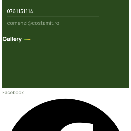
0761151114
comenzi@costamit.ro
Gallery
Facebook