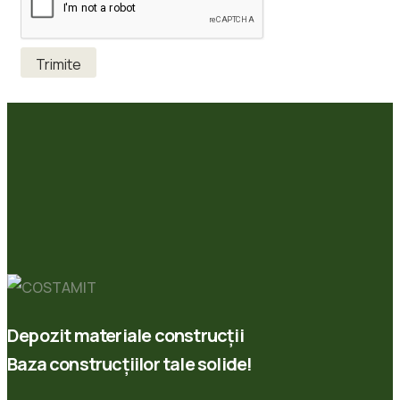
Depozit materiale construcții
Baza construcțiilor tale solide!