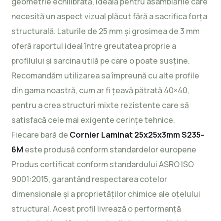
geometrie echilibrată, ideală pentru asamblările care
necesită un aspect vizual plăcut fără a sacrifica forța
structurală. Laturile de 25 mm și grosimea de 3 mm
oferă raportul ideal între greutatea proprie a
profilului și sarcina utilă pe care o poate susține.
Recomandăm utilizarea sa împreună cu alte profile
din gama noastră, cum ar fi
țeavă pătrată 40×40
,
pentru a crea structuri mixte rezistente care să
satisfacă cele mai exigente cerințe tehnice.
Fiecare bară de
Cornier Laminat 25x25x3mm S235-
6M
este produsă conform standardelor europene
Produs certificat conform standardului ASRO ISO
9001:2015, garantând respectarea cotelor
dimensionale și a proprietăților chimice ale oțelului
structural. Acest profil livrează o performanță