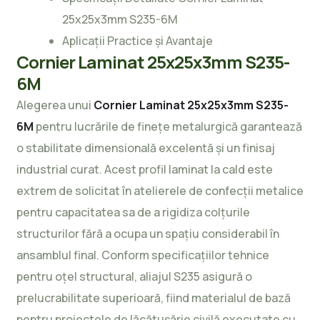
25x25x3mm S235-6M
Aplicații Practice și Avantaje
Cornier Laminat 25x25x3mm S235-
6M
Alegerea unui
Cornier Laminat 25x25x3mm S235-
6M
pentru lucrările de finețe metalurgică garantează
o stabilitate dimensională excelentă și un finisaj
industrial curat. Acest profil laminat la cald este
extrem de solicitat în atelierele de confecții metalice
pentru capacitatea sa de a rigidiza colțurile
structurilor fără a ocupa un spațiu considerabil în
ansamblul final. Conform specificațiilor tehnice
pentru
oțel structural
, aliajul S235 asigură o
prelucrabilitate superioară, fiind materialul de bază
pentru proiectele de lăcătușărie civilă executate cu