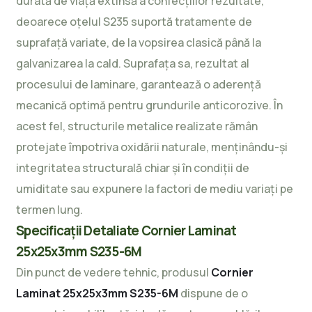
durată de viață extinsă a confecțiilor rezultate,
deoarece oțelul S235 suportă tratamente de
suprafață variate, de la vopsirea clasică până la
galvanizarea la cald. Suprafața sa, rezultat al
procesului de laminare, garantează o aderență
mecanică optimă pentru grundurile anticorozive. În
acest fel, structurile metalice realizate rămân
protejate împotriva oxidării naturale, menținându-și
integritatea structurală chiar și în condiții de
umiditate sau expunere la factori de mediu variați pe
termen lung.
Specificații Detaliate Cornier Laminat
25x25x3mm S235-6M
Din punct de vedere tehnic, produsul
Cornier
Laminat 25x25x3mm S235-6M
dispune de o