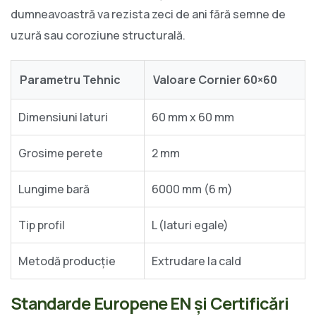
dumneavoastră va rezista zeci de ani fără semne de
uzură sau coroziune structurală.
Parametru Tehnic
Valoare Cornier 60×60
Dimensiuni laturi
60 mm x 60 mm
Grosime perete
2 mm
Lungime bară
6000 mm (6 m)
Tip profil
L (laturi egale)
Metodă producție
Extrudare la cald
Standarde Europene EN și Certificări