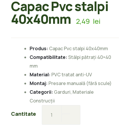
Capac Pvc stalpi
40x40mm
2,49
lei
Produs:
Capac Pvc stalpi 40x40mm
Compatibilitate:
Stâlpi pătrați 40×40
mm
Material:
PVC tratat anti-UV
Montaj:
Presare manuală (fără scule)
Categorii:
Garduri
,
Materiale
Construcții
Capac
Cantitate
Pvc
stalpi