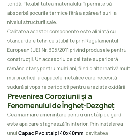
toridă. Flexibilitatea materialului îi permite să
absoarbă șocurile termice fără a apărea fisuri la
nivelul structurii sale.
Calitatea acestor componente este aliniată cu
standardele tehnice stabilite prin
Regulamentul
European (UE) Nr. 305/2011
privind produsele pentru
construcții. Un accesoriu de calitate superioară
rămâne etanș pentru mulți ani, fiind o alternativă mult
mai practică la capacele metalice care necesită
sudură și vopsire periodică pentru a rezista oxidării.
Prevenirea Coroziunii și a
Fenomenului de Îngheț-Dezgheț
Cea mai mare amenințare pentru un stâlp de gard
este apa care stagnează în interior. Prin instalarea
unui
Capac Pvc stalpi 40x40mm
, cavitatea