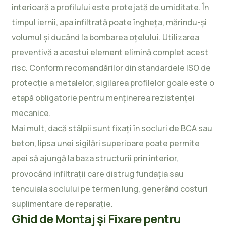
interioară a profilului este protejată de umiditate. În
timpul iernii, apa infiltrată poate îngheța, mărindu-și
volumul și ducând la bombarea oțelului. Utilizarea
preventivă a acestui element elimină complet acest
risc. Conform recomandărilor din
standardele ISO de
protecție a metalelor
, sigilarea profilelor goale este o
etapă obligatorie pentru menținerea rezistenței
mecanice.
Mai mult, dacă stâlpii sunt fixați în socluri de
BCA sau
beton
, lipsa unei sigilări superioare poate permite
apei să ajungă la baza structurii prin interior,
provocând infiltrații care distrug fundația sau
tencuiala soclului pe termen lung, generând costuri
suplimentare de reparație.
Ghid de Montaj și Fixare pentru