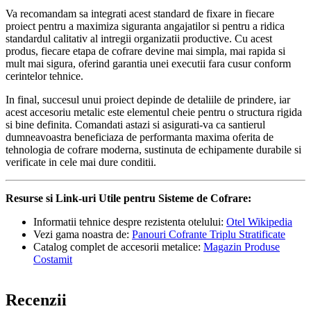
Va recomandam sa integrati acest standard de fixare in fiecare
proiect pentru a maximiza siguranta angajatilor si pentru a ridica
standardul calitativ al intregii organizatii productive. Cu acest
produs, fiecare etapa de cofrare devine mai simpla, mai rapida si
mult mai sigura, oferind garantia unei executii fara cusur conform
cerintelor tehnice.
In final, succesul unui proiect depinde de detaliile de prindere, iar
acest accesoriu metalic este elementul cheie pentru o structura rigida
si bine definita. Comandati astazi si asigurati-va ca santierul
dumneavoastra beneficiaza de performanta maxima oferita de
tehnologia de cofrare moderna, sustinuta de echipamente durabile si
verificate in cele mai dure conditii.
Resurse si Link-uri Utile pentru Sisteme de Cofrare:
Informatii tehnice despre rezistenta otelului:
Otel Wikipedia
Vezi gama noastra de:
Panouri Cofrante Triplu Stratificate
Catalog complet de accesorii metalice:
Magazin Produse
Costamit
Recenzii