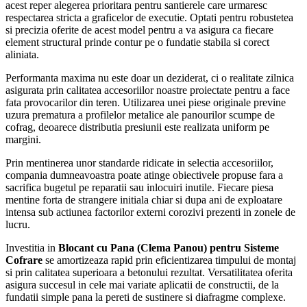
acest reper alegerea prioritara pentru santierele care urmaresc
respectarea stricta a graficelor de executie. Optati pentru robustetea
si precizia oferite de acest model pentru a va asigura ca fiecare
element structural prinde contur pe o fundatie stabila si corect
aliniata.
Performanta maxima nu este doar un deziderat, ci o realitate zilnica
asigurata prin calitatea accesoriilor noastre proiectate pentru a face
fata provocarilor din teren. Utilizarea unei piese originale previne
uzura prematura a profilelor metalice ale panourilor scumpe de
cofrag, deoarece distributia presiunii este realizata uniform pe
margini.
Prin mentinerea unor standarde ridicate in selectia accesoriilor,
compania dumneavoastra poate atinge obiectivele propuse fara a
sacrifica bugetul pe reparatii sau inlocuiri inutile. Fiecare piesa
mentine forta de strangere initiala chiar si dupa ani de exploatare
intensa sub actiunea factorilor externi corozivi prezenti in zonele de
lucru.
Investitia in
Blocant cu Pana (Clema Panou) pentru Sisteme
Cofrare
se amortizeaza rapid prin eficientizarea timpului de montaj
si prin calitatea superioara a betonului rezultat. Versatilitatea oferita
asigura succesul in cele mai variate aplicatii de constructii, de la
fundatii simple pana la pereti de sustinere si diafragme complexe.