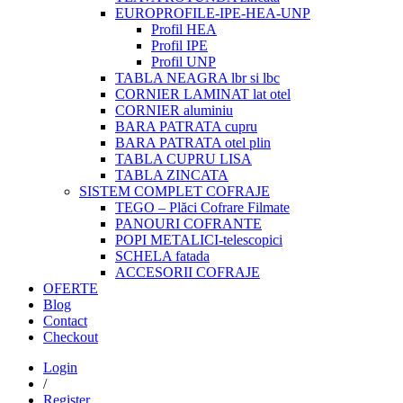
EUROPROFILE-IPE-HEA-UNP
Profil HEA
Profil IPE
Profil UNP
TABLA NEAGRA lbr si lbc
CORNIER LAMINAT lat otel
CORNIER aluminiu
BARA PATRATA cupru
BARA PATRATA otel plin
TABLA CUPRU LISA
TABLA ZINCATA
SISTEM COMPLET COFRAJE
TEGO – Plăci Cofrare Filmate
PANOURI COFRANTE
POPI METALICI-telescopici
SCHELA fatada
ACCESORII COFRAJE
OFERTE
Blog
Contact
Checkout
Login
/
Register