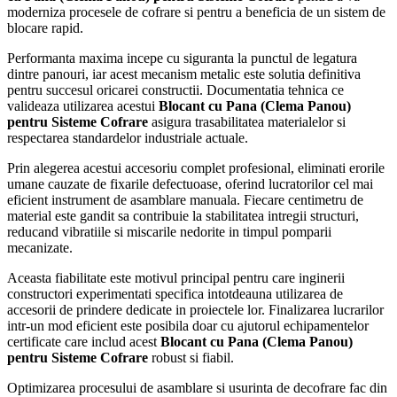
moderniza procesele de cofrare si pentru a beneficia de un sistem de
blocare rapid.
Performanta maxima incepe cu siguranta la punctul de legatura
dintre panouri, iar acest mecanism metalic este solutia definitiva
pentru succesul oricarei constructii. Documentatia tehnica ce
valideaza utilizarea acestui
Blocant cu Pana (Clema Panou)
pentru Sisteme Cofrare
asigura trasabilitatea materialelor si
respectarea standardelor industriale actuale.
Prin alegerea acestui accesoriu complet profesional, eliminati erorile
umane cauzate de fixarile defectuoase, oferind lucratorilor cel mai
eficient instrument de asamblare manuala. Fiecare centimetru de
material este gandit sa contribuie la stabilitatea intregii structuri,
reducand vibratiile si miscarile nedorite in timpul pomparii
mecanizate.
Aceasta fiabilitate este motivul principal pentru care inginerii
constructori experimentati specifica intotdeauna utilizarea de
accesorii de prindere dedicate in proiectele lor. Finalizarea lucrarilor
intr-un mod eficient este posibila doar cu ajutorul echipamentelor
certificate care includ acest
Blocant cu Pana (Clema Panou)
pentru Sisteme Cofrare
robust si fiabil.
Optimizarea procesului de asamblare si usurinta de decofrare fac din