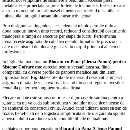
structurilor temporare de sustinere a betonului. Aceasta piesa
metalica este proiectata sa preia fortele de tractiune si forfecare care
apar in momentul turnarii masei cimentoase, oferind o stabilitate
imbatabila intregului ansamblu constructiv actual.
Prin designul sau ingenios, acest element tehnic permite unirea a
doua panouri intr-un timp record, reducand considerabil costurile de
manopera si timpii de executie per etapa de lucru. Performanta
maxima este asigurata de calitatea otelului turnat si de precizia cu
care mecanismul de blocare gliseaza in corpul principal al clemei
profesionale.
In ingineria moderna, un
Blocant cu Pana (Clema Panou) pentru
Sisteme Cofrare
este apreciat pentru versatilitatea sa, fiind
compatibil cu diverse profile de panouri metalice sau din lemn
triplustratificat. Rigiditatea oferita de materialul rezistent la impact
asigura o durata de viata extinsa, facand din acest reper o investitie
rentabila pe termen lung pentru orice firma.
Fiecare unitate este supusa unor teste riguroase de sarcina pentru a
garanta ca nu va ceda sub presiunea vibratiilor mecanice intense de
pe santierul de constructii civile. Atunci cand utilizati acest sistem de
fixare, beneficiati de o logistica simplificata si de o siguranta sporita
a personalului care lucreaza in conditii dificile de inaltime.
Calitatea superioara regasita in
Blocant cu Pana (Clema Panou)