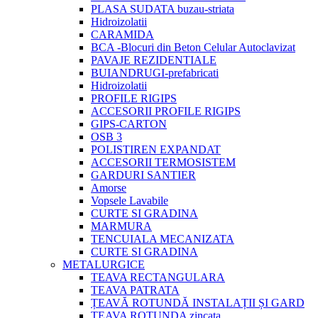
PLASA SUDATA buzau-striata
Hidroizolatii
CARAMIDA
BCA -Blocuri din Beton Celular Autoclavizat
PAVAJE REZIDENTIALE
BUIANDRUGI-prefabricati
Hidroizolatii
PROFILE RIGIPS
ACCESORII PROFILE RIGIPS
GIPS-CARTON
OSB 3
POLISTIREN EXPANDAT
ACCESORII TERMOSISTEM
GARDURI SANTIER
Amorse
Vopsele Lavabile
CURTE SI GRADINA
MARMURA
TENCUIALA MECANIZATA
CURTE SI GRADINA
METALURGICE
TEAVA RECTANGULARA
TEAVA PATRATA
ȚEAVĂ ROTUNDĂ INSTALAȚII ȘI GARD
TEAVA ROTUNDA zincata