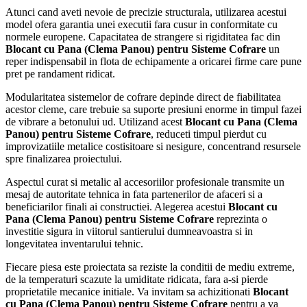
Atunci cand aveti nevoie de precizie structurala, utilizarea acestui
model ofera garantia unei executii fara cusur in conformitate cu
normele europene. Capacitatea de strangere si rigiditatea fac din
Blocant cu Pana (Clema Panou) pentru Sisteme Cofrare
un
reper indispensabil in flota de echipamente a oricarei firme care pune
pret pe randament ridicat.
Modularitatea sistemelor de cofrare depinde direct de fiabilitatea
acestor cleme, care trebuie sa suporte presiuni enorme in timpul fazei
de vibrare a betonului ud. Utilizand acest
Blocant cu Pana (Clema
Panou) pentru Sisteme Cofrare
, reduceti timpul pierdut cu
improvizatiile metalice costisitoare si nesigure, concentrand resursele
spre finalizarea proiectului.
Aspectul curat si metalic al accesoriilor profesionale transmite un
mesaj de autoritate tehnica in fata partenerilor de afaceri si a
beneficiarilor finali ai constructiei. Alegerea acestui
Blocant cu
Pana (Clema Panou) pentru Sisteme Cofrare
reprezinta o
investitie sigura in viitorul santierului dumneavoastra si in
longevitatea inventarului tehnic.
Fiecare piesa este proiectata sa reziste la conditii de mediu extreme,
de la temperaturi scazute la umiditate ridicata, fara a-si pierde
proprietatile mecanice initiale. Va invitam sa achizitionati
Blocant
cu Pana (Clema Panou) pentru Sisteme Cofrare
pentru a va