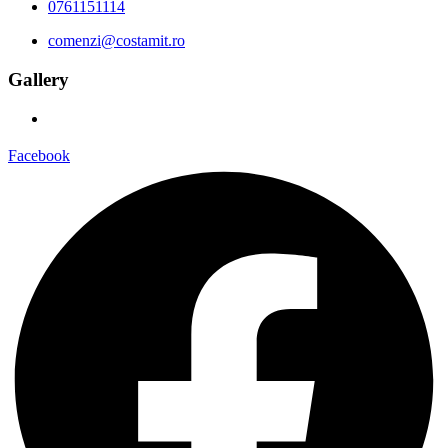
0761151114
comenzi@costamit.ro
Gallery
Facebook