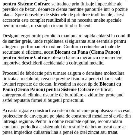
pentru Sisteme Cofrare
se traduce prin finisaje impecabile ale
peretilor de beton, deoarece clema mentine panourile intr-o pozitie
plana. Spre deosebire de sistemele de prindere traditionale, acest
accesoriu este complet reutilizabil si nu necesita unelte speciale
pentru montaj, un simplu ciocan fiind suficient.
Designul ergonomic permite o manipulare rapida chiar si in conditii
de santier grele, unde rapiditatea si siguranta sunt esentiale pentru
atingerea performantei maxime. Conform cerintelor actuale de
securitate si eficienta, acest
Blocant cu Pana (Clema Panou)
pentru Sisteme Cofrare
ofera o bariera mecanica de incredere
impotriva deschiderii accidentale a cofragului metalic.
Procesul de fabricatie prin turnare asigura o densitate moleculara
ridicata a metalului, ceea ce previne fisurarea penei chiar si sub
lovituri repetate de ciocan. Investind in acest tip de
Blocant cu
Pana (Clema Panou) pentru Sisteme Cofrare
certificat,
antreprenorii elimina riscurile de burdufare a zidurilor, protejand
astfel reputatia firmei si bugetul proiectului.
Aceasta rigoare constructiva este motorul care propulseaza succesul
proiectelor de anvergura pe piata de constructii metalice si civile din
intreaga regiune. Pentru a obtine rezultate optime, recomandam
curatarea periodica a sistemului de resturile de beton uscat care ar
putea impiedica culisarea lina a penei de otel zincat sau tratat.