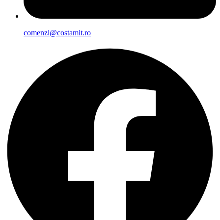
comenzi@costamit.ro