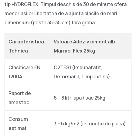
tip HYDROFLEX. Timpul deschis de 30 de minute ofera
meseriasilor libertatea de a ajusta placile de mari
dimensiuni (peste 35×35 cm) fara graba.
Caracteristica
Valoare Adeziv ciment alb
Tehnica
Marmo-Flex 25kg
Clasificare EN
C2TES1 (Imbunatatit,
12004
Deformabil, Timp extins)
Raport de
6 – 8 litri apa / sac 25kg
amestec
Consum
3 – 6 kg/m2 (in functie de placa)
estimat