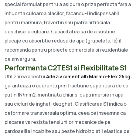
special formulat pentru a asigura o priza perfecta fara a
influenta culoarea placilor, facandu-l indispensabil
pentru marmura, travertin sau piatra artificiala
deschisa la culoare. Capacitatea sa de a sustine
placaje cu absorbtie redusa de apa (grupele Ia, Ib) il
recomanda pentru proiecte comerciale si rezidentiale
de anvergura.
Performanta C2TES1 si Flexibilitate S1
Utilizarea acestui
Adeziv ciment alb Marmo-Flex 25kg
garanteaza o aderenta prin tractiune superioara de cel
putin 1N/mm2, mentinuta chiar si dupa imersie in apa
sau cicluri de inghet-dezghet. Clasificarea S1 indica o
deformare transversala optima, ceea ce inseamna ca
placarea va rezista tensiunilor mecanice de pe
pardoselile incalzite sau peste hidroizolatii elastice de