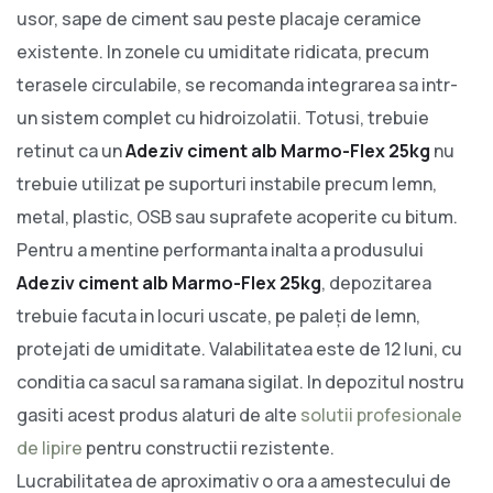
usor, sape de ciment sau peste placaje ceramice
existente. In zonele cu umiditate ridicata, precum
terasele circulabile, se recomanda integrarea sa intr-
un sistem complet cu hidroizolatii. Totusi, trebuie
retinut ca un
Adeziv ciment alb Marmo-Flex 25kg
nu
trebuie utilizat pe suporturi instabile precum lemn,
metal, plastic, OSB sau suprafete acoperite cu bitum.
Pentru a mentine performanta inalta a produsului
Adeziv ciment alb Marmo-Flex 25kg
, depozitarea
trebuie facuta in locuri uscate, pe paleți de lemn,
protejati de umiditate. Valabilitatea este de 12 luni, cu
conditia ca sacul sa ramana sigilat. In depozitul nostru
gasiti acest produs alaturi de alte
solutii profesionale
de lipire
pentru constructii rezistente.
Lucrabilitatea de aproximativ o ora a amestecului de