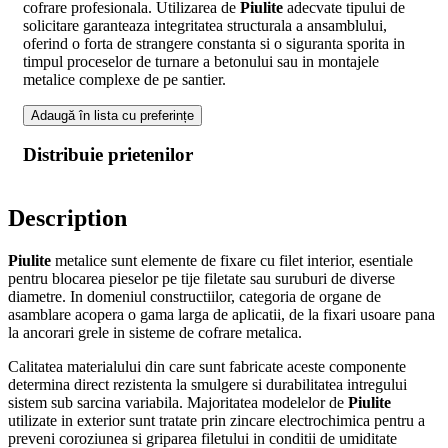
cofrare profesionala. Utilizarea de
Piulite
adecvate tipului de
solicitare garanteaza integritatea structurala a ansamblului,
oferind o forta de strangere constanta si o siguranta sporita in
timpul proceselor de turnare a betonului sau in montajele
metalice complexe de pe santier.
Adaugă în lista cu preferințe
Distribuie prietenilor
Description
Piulite
metalice sunt elemente de fixare cu filet interior, esentiale
pentru blocarea pieselor pe tije filetate sau suruburi de diverse
diametre. In domeniul constructiilor, categoria de organe de
asamblare acopera o gama larga de aplicatii, de la fixari usoare pana
la ancorari grele in sisteme de cofrare metalica.
Calitatea materialului din care sunt fabricate aceste componente
determina direct rezistenta la smulgere si durabilitatea intregului
sistem sub sarcina variabila. Majoritatea modelelor de
Piulite
utilizate in exterior sunt tratate prin zincare electrochimica pentru a
preveni coroziunea si griparea filetului in conditii de umiditate