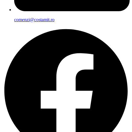
comenzi@costamit.ro