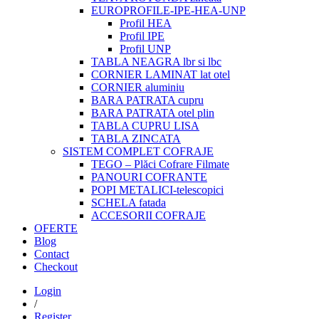
EUROPROFILE-IPE-HEA-UNP
Profil HEA
Profil IPE
Profil UNP
TABLA NEAGRA lbr si lbc
CORNIER LAMINAT lat otel
CORNIER aluminiu
BARA PATRATA cupru
BARA PATRATA otel plin
TABLA CUPRU LISA
TABLA ZINCATA
SISTEM COMPLET COFRAJE
TEGO – Plăci Cofrare Filmate
PANOURI COFRANTE
POPI METALICI-telescopici
SCHELA fatada
ACCESORII COFRAJE
OFERTE
Blog
Contact
Checkout
Login
/
Register