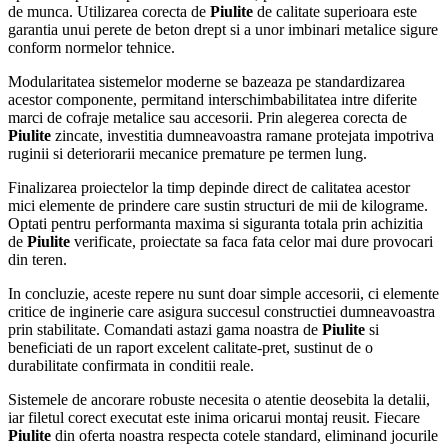
de munca. Utilizarea corecta de
Piulite
de calitate superioara este
garantia unui perete de beton drept si a unor imbinari metalice sigure
conform normelor tehnice.
Modularitatea sistemelor moderne se bazeaza pe standardizarea
acestor componente, permitand interschimbabilitatea intre diferite
marci de cofraje metalice sau accesorii. Prin alegerea corecta de
Piulite
zincate, investitia dumneavoastra ramane protejata impotriva
ruginii si deteriorarii mecanice premature pe termen lung.
Finalizarea proiectelor la timp depinde direct de calitatea acestor
mici elemente de prindere care sustin structuri de mii de kilograme.
Optati pentru performanta maxima si siguranta totala prin achizitia
de
Piulite
verificate, proiectate sa faca fata celor mai dure provocari
din teren.
In concluzie, aceste repere nu sunt doar simple accesorii, ci elemente
critice de inginerie care asigura succesul constructiei dumneavoastra
prin stabilitate. Comandati astazi gama noastra de
Piulite
si
beneficiati de un raport excelent calitate-pret, sustinut de o
durabilitate confirmata in conditii reale.
Sistemele de ancorare robuste necesita o atentie deosebita la detalii,
iar filetul corect executat este inima oricarui montaj reusit. Fiecare
Piulite
din oferta noastra respecta cotele standard, eliminand jocurile