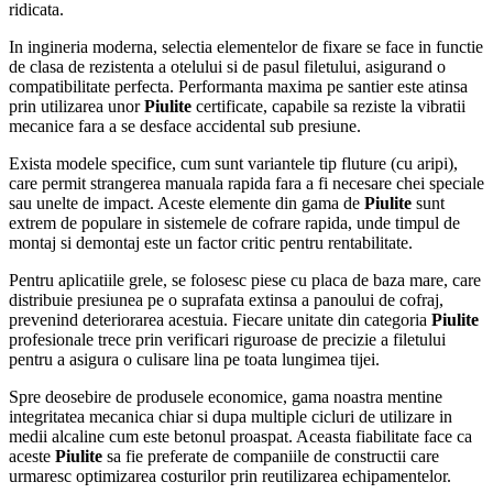
ridicata.
In ingineria moderna, selectia elementelor de fixare se face in functie
de clasa de rezistenta a otelului si de pasul filetului, asigurand o
compatibilitate perfecta. Performanta maxima pe santier este atinsa
prin utilizarea unor
Piulite
certificate, capabile sa reziste la vibratii
mecanice fara a se desface accidental sub presiune.
Exista modele specifice, cum sunt variantele tip fluture (cu aripi),
care permit strangerea manuala rapida fara a fi necesare chei speciale
sau unelte de impact. Aceste elemente din gama de
Piulite
sunt
extrem de populare in sistemele de cofrare rapida, unde timpul de
montaj si demontaj este un factor critic pentru rentabilitate.
Pentru aplicatiile grele, se folosesc piese cu placa de baza mare, care
distribuie presiunea pe o suprafata extinsa a panoului de cofraj,
prevenind deteriorarea acestuia. Fiecare unitate din categoria
Piulite
profesionale trece prin verificari riguroase de precizie a filetului
pentru a asigura o culisare lina pe toata lungimea tijei.
Spre deosebire de produsele economice, gama noastra mentine
integritatea mecanica chiar si dupa multiple cicluri de utilizare in
medii alcaline cum este betonul proaspat. Aceasta fiabilitate face ca
aceste
Piulite
sa fie preferate de companiile de constructii care
urmaresc optimizarea costurilor prin reutilizarea echipamentelor.