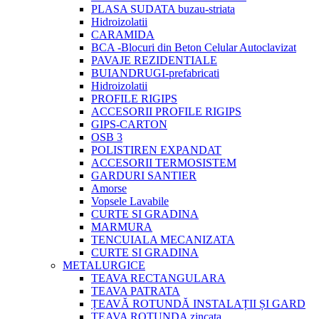
PLASA SUDATA buzau-striata
Hidroizolatii
CARAMIDA
BCA -Blocuri din Beton Celular Autoclavizat
PAVAJE REZIDENTIALE
BUIANDRUGI-prefabricati
Hidroizolatii
PROFILE RIGIPS
ACCESORII PROFILE RIGIPS
GIPS-CARTON
OSB 3
POLISTIREN EXPANDAT
ACCESORII TERMOSISTEM
GARDURI SANTIER
Amorse
Vopsele Lavabile
CURTE SI GRADINA
MARMURA
TENCUIALA MECANIZATA
CURTE SI GRADINA
METALURGICE
TEAVA RECTANGULARA
TEAVA PATRATA
ȚEAVĂ ROTUNDĂ INSTALAȚII ȘI GARD
TEAVA ROTUNDA zincata