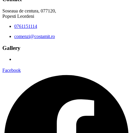
Soseaua de centura, 077120,
Popesti Leordeni
0761151114
comenzi@costamit.ro
Gallery
Facebook