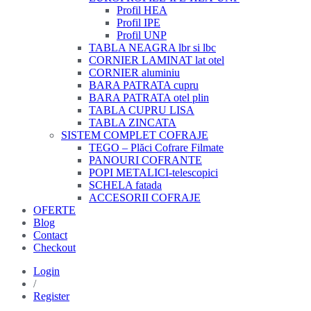
Profil HEA
Profil IPE
Profil UNP
TABLA NEAGRA lbr si lbc
CORNIER LAMINAT lat otel
CORNIER aluminiu
BARA PATRATA cupru
BARA PATRATA otel plin
TABLA CUPRU LISA
TABLA ZINCATA
SISTEM COMPLET COFRAJE
TEGO – Plăci Cofrare Filmate
PANOURI COFRANTE
POPI METALICI-telescopici
SCHELA fatada
ACCESORII COFRAJE
OFERTE
Blog
Contact
Checkout
Login
/
Register