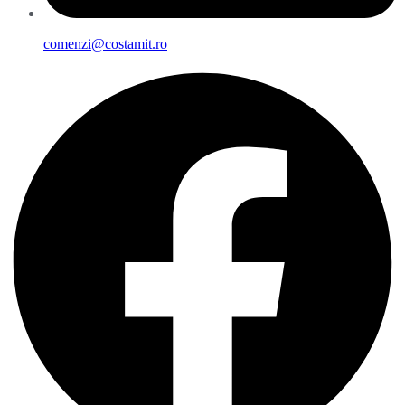
comenzi@costamit.ro