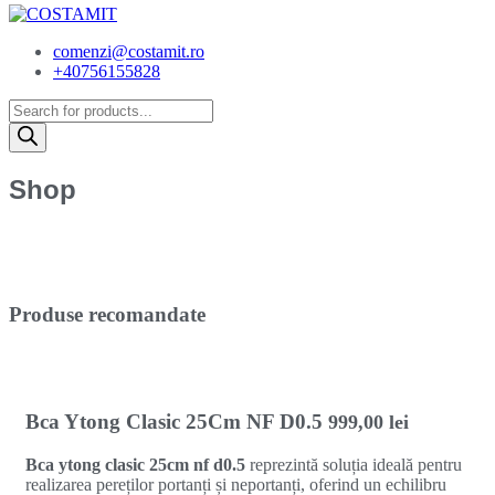
comenzi@costamit.ro
+40756155828
Products
search
Shop
Produse recomandate
Bca Ytong Clasic 25Cm NF D0.5
999,00
lei
Bca ytong clasic 25cm nf d0.5
reprezintă soluția ideală pentru
realizarea pereților portanți și neportanți, oferind un echilibru