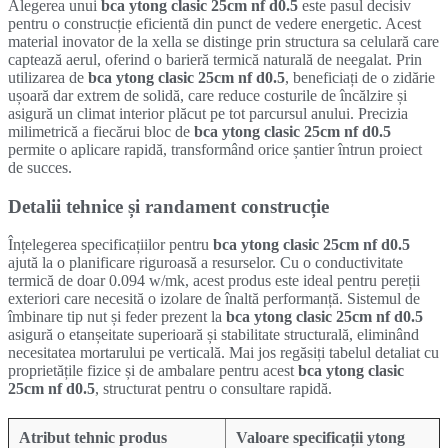
Alegerea unui
bca ytong clasic 25cm nf d0.5
este pasul decisiv
pentru o construcție eficientă din punct de vedere energetic. Acest
material inovator de la xella se distinge prin structura sa celulară care
captează aerul, oferind o barieră termică naturală de neegalat. Prin
utilizarea de
bca ytong clasic 25cm nf d0.5
, beneficiați de o zidărie
ușoară dar extrem de solidă, care reduce costurile de încălzire și
asigură un climat interior plăcut pe tot parcursul anului. Precizia
milimetrică a fiecărui bloc de
bca ytong clasic 25cm nf d0.5
permite o aplicare rapidă, transformând orice șantier întrun proiect
de succes.
Detalii tehnice și randament construcție
Înțelegerea specificațiilor pentru
bca ytong clasic 25cm nf d0.5
ajută la o planificare riguroasă a resurselor. Cu o conductivitate
termică de doar 0.094 w/mk, acest produs este ideal pentru pereții
exteriori care necesită o izolare de înaltă performanță. Sistemul de
îmbinare tip nut și feder prezent la
bca ytong clasic 25cm nf d0.5
asigură o etanșeitate superioară și stabilitate structurală, eliminând
necesitatea mortarului pe verticală. Mai jos regăsiți tabelul detaliat cu
proprietățile fizice și de ambalare pentru acest
bca ytong clasic
25cm nf d0.5
, structurat pentru o consultare rapidă.
Atribut tehnic produs
Valoare specificații ytong