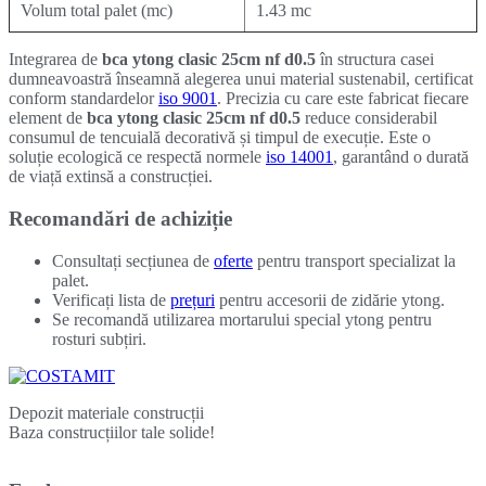
Volum total palet (mc)
1.43 mc
Integrarea de
bca ytong clasic 25cm nf d0.5
în structura casei
dumneavoastră înseamnă alegerea unui material sustenabil, certificat
conform standardelor
iso 9001
. Precizia cu care este fabricat fiecare
element de
bca ytong clasic 25cm nf d0.5
reduce considerabil
consumul de tencuială decorativă și timpul de execuție. Este o
soluție ecologică ce respectă normele
iso 14001
, garantând o durată
de viață extinsă a construcției.
Recomandări de achiziție
Consultați secțiunea de
oferte
pentru transport specializat la
palet.
Verificați lista de
prețuri
pentru accesorii de zidărie ytong.
Se recomandă utilizarea mortarului special ytong pentru
rosturi subțiri.
Depozit materiale construcții
Baza construcțiilor tale solide!