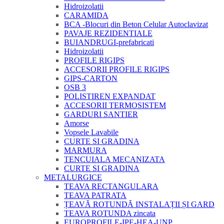
Hidroizolatii
CARAMIDA
BCA -Blocuri din Beton Celular Autoclavizat
PAVAJE REZIDENTIALE
BUIANDRUGI-prefabricati
Hidroizolatii
PROFILE RIGIPS
ACCESORII PROFILE RIGIPS
GIPS-CARTON
OSB 3
POLISTIREN EXPANDAT
ACCESORII TERMOSISTEM
GARDURI SANTIER
Amorse
Vopsele Lavabile
CURTE SI GRADINA
MARMURA
TENCUIALA MECANIZATA
CURTE SI GRADINA
METALURGICE
TEAVA RECTANGULARA
TEAVA PATRATA
ȚEAVĂ ROTUNDĂ INSTALAȚII ȘI GARD
TEAVA ROTUNDA zincata
EUROPROFILE-IPE-HEA-UNP