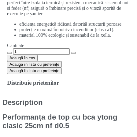
perfect între izolația termică și rezistența mecanică. sistemul nut
și feder (nf) asigură o îmbinare precisă și o viteză sporită de
execuție pe șantier.
eficiența energetică ridicată datorită structurii poroase.
protecție maximă împotriva incendiilor (clasa a1).
material 100% ecologic și sustenabil de la xella.
Cantitate
Bca
Ytong
Adaugă în coș
Clasic
Adaugă în lista cu preferințe
25Cm
Adaugă în lista cu preferințe
NF
D0.5
Distribuie prietenilor
quantity
Description
Performanța de top cu bca ytong
clasic 25cm nf d0.5