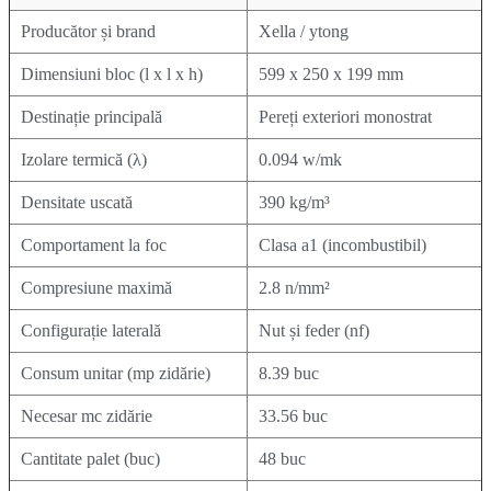
Producător și brand
Xella / ytong
Dimensiuni bloc (l x l x h)
599 x 250 x 199 mm
Destinație principală
Pereți exteriori monostrat
Izolare termică (λ)
0.094 w/mk
Densitate uscată
390 kg/m³
Comportament la foc
Clasa a1 (incombustibil)
Compresiune maximă
2.8 n/mm²
Configurație laterală
Nut și feder (nf)
Consum unitar (mp zidărie)
8.39 buc
Necesar mc zidărie
33.56 buc
Cantitate palet (buc)
48 buc