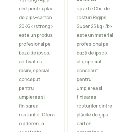
chit pentru placi
<p><b>Chit de
de gips-carton
rosturi Rigips
20KG</strong>
Super 25 kg</b>
este un produs
este un material
profesional pe
profesional pe
baza de ipsos,
bază de ipsos
aditivat cu
alb, special
rasini, special
conceput
conceput
pentru
pentru
umplerea și
umplerea si
finisarea
finisarea
rosturilor dintre
rosturilor. Ofera
plăcile de gips
o aderenTa
carton,