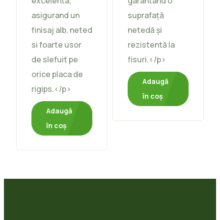
excelenta,
garantând o
asigurand un
suprafață
finisaj alb, neted
netedă și
si foarte usor
rezistentă la
de slefuit pe
fisuri.</p>
orice placa de
Adaugă
rigips.</p>
în coș
Adaugă
în coș