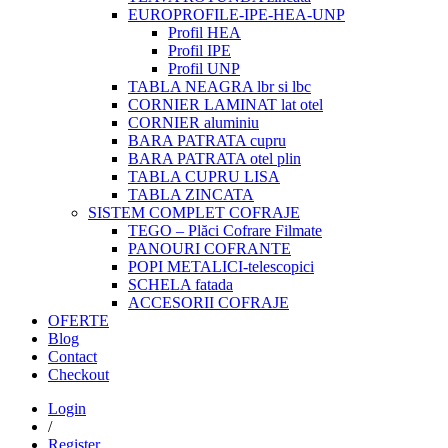
EUROPROFILE-IPE-HEA-UNP
Profil HEA
Profil IPE
Profil UNP
TABLA NEAGRA lbr si lbc
CORNIER LAMINAT lat otel
CORNIER aluminiu
BARA PATRATA cupru
BARA PATRATA otel plin
TABLA CUPRU LISA
TABLA ZINCATA
SISTEM COMPLET COFRAJE
TEGO – Plăci Cofrare Filmate
PANOURI COFRANTE
POPI METALICI-telescopici
SCHELA fatada
ACCESORII COFRAJE
OFERTE
Blog
Contact
Checkout
Login
/
Register