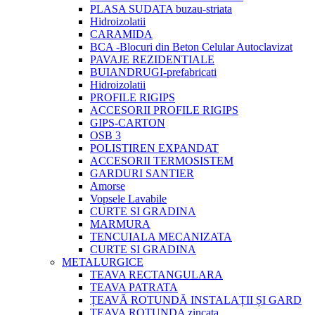
PLASA SUDATA buzau-striata
Hidroizolatii
CARAMIDA
BCA -Blocuri din Beton Celular Autoclavizat
PAVAJE REZIDENTIALE
BUIANDRUGI-prefabricati
Hidroizolatii
PROFILE RIGIPS
ACCESORII PROFILE RIGIPS
GIPS-CARTON
OSB 3
POLISTIREN EXPANDAT
ACCESORII TERMOSISTEM
GARDURI SANTIER
Amorse
Vopsele Lavabile
CURTE SI GRADINA
MARMURA
TENCUIALA MECANIZATA
CURTE SI GRADINA
METALURGICE
TEAVA RECTANGULARA
TEAVA PATRATA
ȚEAVĂ ROTUNDĂ INSTALAȚII ȘI GARD
TEAVA ROTUNDA zincata