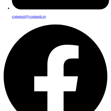
comenzi@costamit.ro