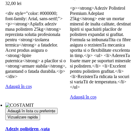
32,00
lei
<p><strong>Adeziv Polistirol
<div style="color: #000000;
Premium Adeplast
font-family: Arial, sans-serif;">
25kg</strong> este un mortar
<p><strong>Aplafix adeziv
mineral de inalta calitate, destinat
masa polistiren 25kg</strong>
lipirii si spacluirii placilor de
reprezinta solutia profesionala
polistiren expandat si grafitat.
pentru <strong>izolarea
Formula sa imbunataTita cu fibre
termica</strong> a fatadelor.
asigura o rezistenTa mecanica
Acest produs asigura o
sporita si o flexibilitate excelenta
<strong>lipire
in timp.</p> <ul> <li>AderenTa
puternica</strong> a placilor si o
foarte mare pe suporturi minerale
<strong>armare stabila</strong>,
si polistiren.</li> <li>Excelent
garantand o fatada durabila.</p>
pentru polistiren grafitat.</li>
</div>
<li>RezistenTa ridicata la socuri
si variaTii de temperatura.</li>
Adaugă în coș
</ul>
Adaugă în coș
Adaugă în lista cu preferințe
Vizualizare rapida
Adeziv polistiren -vata