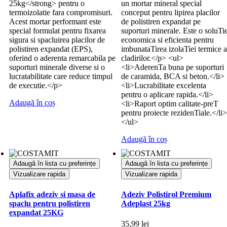
25kg</strong> pentru o
un mortar mineral special
termoizolatie fara compromisuri.
conceput pentru lipirea placilor
Acest mortar performant este
de polistiren expandat pe
special formulat pentru fixarea
suporturi minerale. Este o soluTi
sigura si spacluirea placilor de
economica si eficienta pentru
polistiren expandat (EPS),
imbunataTirea izolaTiei termice a
oferind o aderenta remarcabila pe
cladirilor.</p> <ul>
suporturi minerale diverse si o
<li>AderenTa buna pe suporturi
lucratabilitate care reduce timpul
de caramida, BCA si beton.</li>
de executie.</p>
<li>Lucrabilitate excelenta
pentru o aplicare rapida.</li>
Adaugă în coș
<li>Raport optim calitate-preT
pentru proiecte rezidenTiale.</li>
</ul>
Adaugă în coș
Adaugă în lista cu preferințe
Adaugă în lista cu preferințe
Vizualizare rapida
Vizualizare rapida
Aplafix adeziv si masa de
Adeziv Polistirol Premium
spaclu pentru polistiren
Adeplast 25kg
expandat 25KG
35,99
lei