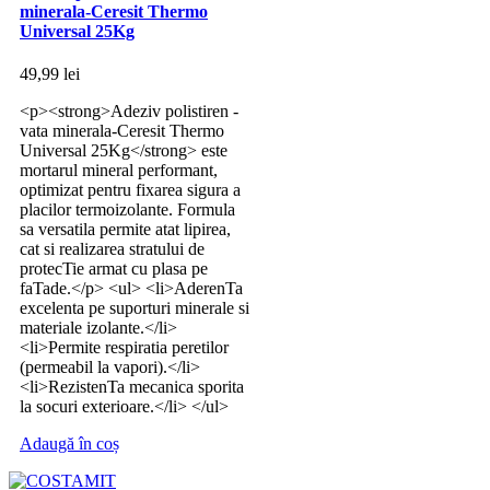
minerala-Ceresit Thermo
Universal 25Kg
49,99
lei
<p><strong>Adeziv polistiren -
vata minerala-Ceresit Thermo
Universal 25Kg</strong> este
mortarul mineral performant,
optimizat pentru fixarea sigura a
placilor termoizolante. Formula
sa versatila permite atat lipirea,
cat si realizarea stratului de
protecTie armat cu plasa pe
faTade.</p> <ul> <li>AderenTa
excelenta pe suporturi minerale si
materiale izolante.</li>
<li>Permite respiratia peretilor
(permeabil la vapori).</li>
<li>RezistenTa mecanica sporita
la socuri exterioare.</li> </ul>
Adaugă în coș